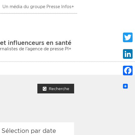
Un média du groupe Presse Infos+
 Santé
et influenceurs en santé
urnalistes de l'agence de presse PI+
Twitte
Linke
Faceb
mprimer la liste
Recherche
ection sociale
Sélection par date
taire