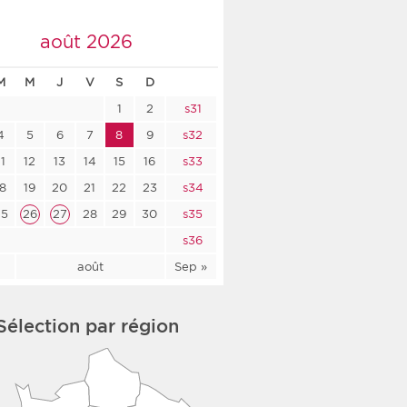
co-social
août 2026
M
M
J
V
S
D
1
2
s31
nologique
4
5
6
7
8
9
s32
rsé
11
12
13
14
15
16
s33
18
19
20
21
22
23
s34
25
26
27
28
29
30
s35
s36
l
août
Sep »
Sélection par région