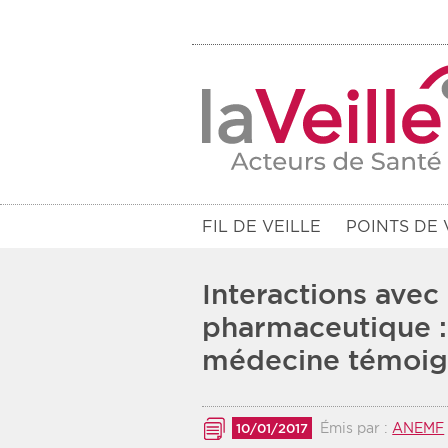
FIL DE VEILLE
POINTS DE 
Interactions avec 
pharmaceutique : 
médecine témoi
Filtres
Rendez-vous des 7 prochains jou
Émis par :
ANEMF
10/01/2017
Communiqués des 10 derniers jo