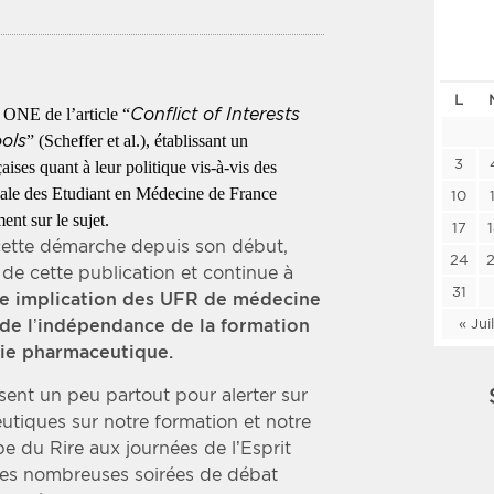
Les deux
Médi
L
Période
Tri
Conflict of Interests
 ONE de l’article “
ools
” (Scheffer et al.), établissant un
Choisir une date de début
Choisir une date de fin
Chro
3
ses quant à leur politique vis-à-vis des
onale des Etudiant en Médecine de France
Inve
10
nt sur le sujet.
17
ette démarche depuis son début,
24
de cette publication et continue à
31
nde implication des UFR de médecine
« Jui
 de l’indépendance de la formation
trie pharmaceutique.
sent un peu partout pour alerter sur
utiques sur notre formation et notre
pe du Rire aux journées de l’Esprit
 les nombreuses soirées de débat