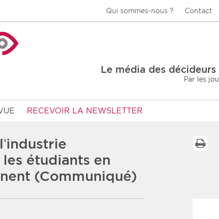
Qui sommes-nous ?
Contact
La Veille Acteurs de
Le média des décideurs 
Par les jo
VUE
RECEVOIR LA NEWSLETTER
l’industrie
I
les étudiants en
gnent (Communiqué)
Type d'information
Secteur
Prot
rs
Rendez-vous
urs
Communiqués
Sani