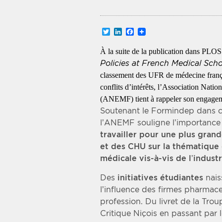
Recherche par mots clés
Twitter
LinkedIn
Facebook
Zone géographique
À la suite de la publication dans PLOS
Policies at French Medical Sch
Choisir une zone
classement des UFR de médecine françai
conflits d’intérêts, l’Association Nati
(ANEMF) tient à rappeler son engageme
Soutenant le Formindep dans c
l’ANEMF souligne l’importance 
travailler pour une plus gra
et des CHU sur la thématique
médicale vis-à-vis de l’indus
Des
initiatives étudiantes
nais
l’influence des firmes pharmace
profession. Du livret de la Trou
Critique Niçois en passant par