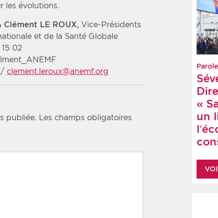
r les évolutions.
 & Clément LE ROUX,
Vice-Présidents
nationale et de la Santé Globale
 15 02
@Clment_ANEMF
Parole
/
clement.leroux@anemf.org
Sév
Dire
« S
un 
s publiée.
Les champs obligatoires
l’é
cons
VOI