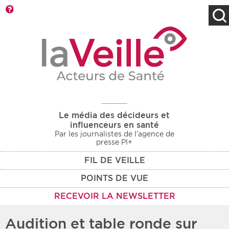
Barre d'outils
Filtres
Type d'information
Rendez-vous des 7
Rendez-vous
prochains jours
Communiqués
Communiqués des 10
Les deux
derniers jours
Le média des décideurs et
Recherche par mots clés
influenceurs en santé
Par les journalistes de l'agence de
presse PI+
FIL DE VEILLE
Secteur
Zone géographique
POINTS DE VUE
Choisir une zone
Protection sociale
RECEVOIR LA NEWSLETTER
Sanitaire
Audition et table ronde sur
Médico-social