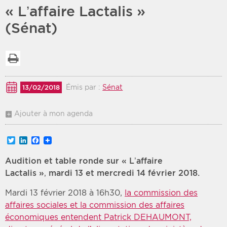
« L’affaire Lactalis »
Période
Tri
(Sénat)
Choisir une date de début
Choisir une date de fin
Chronologique
Imprimer la liste
Inversé
Émis par :
Sénat
13/02/2018
Ajouter à mon agenda
Twitter
LinkedIn
Facebook
Audition et table ronde sur « L’affaire
Lactalis »
,
mardi 13 et mercredi 14 février 2018.
Mardi 13 février 2018 à 16h30,
la commission des
affaires sociales et la commission des affaires
économiques entendent Patrick DEHAUMONT,