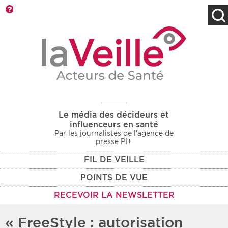
Barre d'outils
Filtres
Type d'information
Rendez-vous des 7
Rendez-vous
prochains jours
Communiqués
Communiqués des 10
Les deux
derniers jours
Le média des décideurs et
Recherche par mots clés
influenceurs en santé
Par les journalistes de l'agence de
presse PI+
FIL DE VEILLE
Secteur
Zone géographique
POINTS DE VUE
Choisir une zone
Protection sociale
RECEVOIR LA NEWSLETTER
Sanitaire
« FreeStyle : autorisation
Médico-social