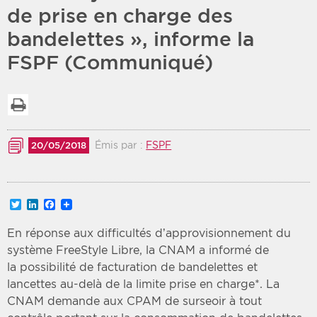
de prise en charge des
Période
Tri
bandelettes », informe la
FSPF (Communiqué)
Choisir une date de début
Choisir une date de fin
Chronologique
Inversé
Imprimer la liste
Émis par :
FSPF
20/05/2018
Twitter
LinkedIn
Facebook
En réponse aux difficultés d’approvisionnement du
système FreeStyle Libre, la CNAM a informé de
la possibilité de facturation de bandelettes et
lancettes au-delà de la limite prise en charge*. La
CNAM demande aux CPAM de surseoir à tout