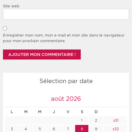
Site web
Enregistrer mon nom, mon e-mail et mon site dans le navigateur
pour mon prochain commentaire.
Sélection par date
août 2026
L
M
M
J
V
S
D
1
2
s31
3
4
5
6
7
8
9
s32