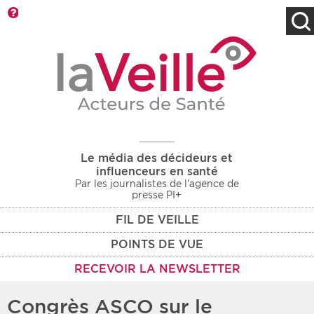
Barre d'outils
Filtres
Type d'information
Rendez-vous des 7
Rendez-vous
prochains jours
Communiqués
Communiqués des 10
Les deux
derniers jours
Le média des décideurs et
Recherche par mots clés
influenceurs en santé
Par les journalistes de l'agence de
presse PI+
FIL DE VEILLE
Secteur
Zone géographique
POINTS DE VUE
Choisir une zone
Protection sociale
RECEVOIR LA NEWSLETTER
Sanitaire
Congrès ASCO sur le
Médico-social