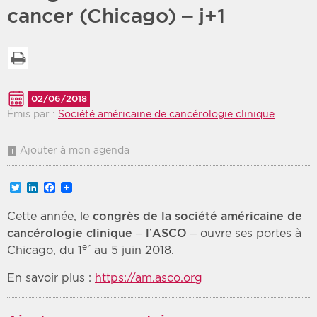
cancer (Chicago) – j+1
Période
Tri
Imprimer la liste
Choisir une date de début
Choisir une date de fin
Chronologique
Inversé
02/06/2018
Émis par :
Société américaine de cancérologie clinique
Ajouter à mon agenda
Twitter
LinkedIn
Facebook
Cette année, le
congrès de la société américaine de
cancérologie clinique – l’ASCO
– ouvre ses portes à
er
Chicago, du 1
au 5 juin 2018.
En savoir plus :
https://am.asco.org