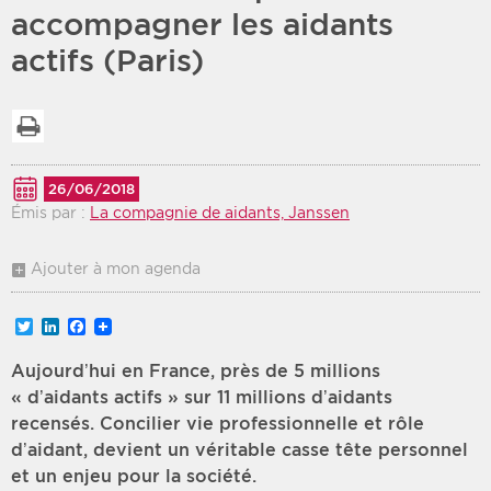
accompagner les aidants
Période
Tri
actifs (Paris)
Choisir une date de début
Choisir une date de fin
Chronologique
Imprimer la liste
Inversé
26/06/2018
Émis par :
La compagnie de aidants, Janssen
Ajouter à mon agenda
Twitter
LinkedIn
Facebook
Aujourd’hui en France, près de 5 millions
« d’aidants actifs » sur 11 millions d’aidants
recensés. Concilier vie professionnelle et rôle
d’aidant, devient un véritable casse tête personnel
et un enjeu pour la société.