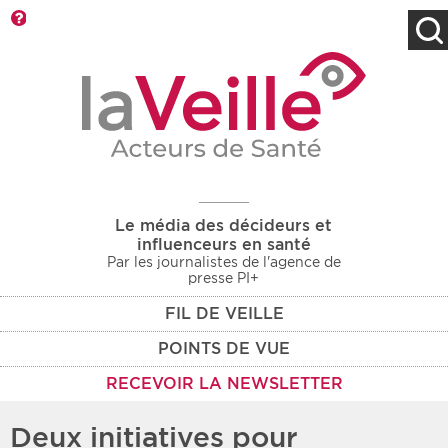
Barre d'outils
Filtres
Type d'information
Rendez-vous des 7
Rendez-vous
prochains jours
Communiqués
Communiqués des 10
Les deux
derniers jours
Le média des décideurs et
Recherche par mots clés
influenceurs en santé
Par les journalistes de l'agence de
presse PI+
FIL DE VEILLE
Secteur
Zone géographique
POINTS DE VUE
Choisir une zone
Protection sociale
RECEVOIR LA NEWSLETTER
Sanitaire
Deux initiatives pour
Médico-social