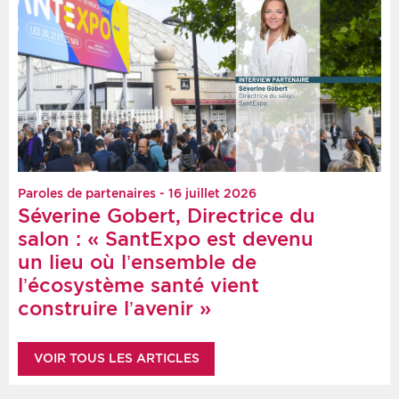
Paroles de partenaires - 16 juillet 2026
Séverine Gobert, Directrice du
salon : « SantExpo est devenu
un lieu où l’ensemble de
l’écosystème santé vient
construire l’avenir »
VOIR TOUS LES ARTICLES