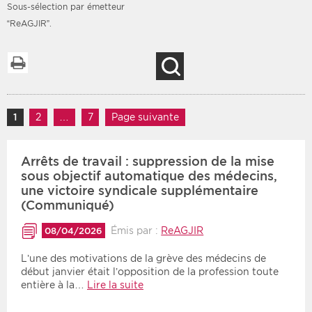
Sous-sélection par émetteur
“ReAGJIR”.
Imprimer la liste
Recherche
Filtres
Type d'information
Rendez-vous des 7
Rendez-vous
prochains jours
Navigation des articles
1
Page
2
Page
…
7
Page
Page suivante
Communiqués
Communiqués des 10
Les deux
derniers jours
Arrêts de travail : suppression de la mise
Recherche par mots clés
sous objectif automatique des médecins,
une victoire syndicale supplémentaire
(Communiqué)
Secteur
Zone géographique
Émis par :
ReAGJIR
08/04/2026
Choisir une zone
Protection sociale
L’une des motivations de la grève des médecins de
début janvier était l’opposition de la profession toute
Sanitaire
entière à la…
Lire la suite
Médico-social