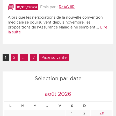
Émis par :
ReAGJIR
10/05/2024
Alors que les négociations de la nouvelle convention
médicale se poursuivent depuis novembre, les
propositions de l’Assurance Maladie ne semblent…
Lire
la suite
Navigation des articles
1
Page
2
Page
…
7
Page
Page suivante
Sélection par date
août 2026
L
M
M
J
V
S
D
1
2
s31