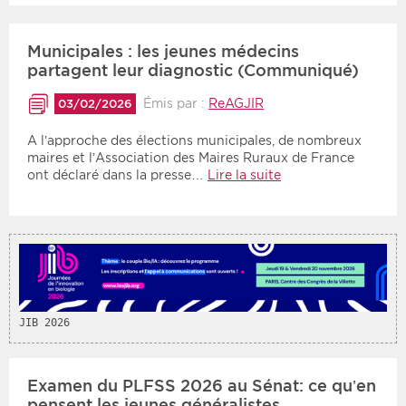
Période
Tri
Municipales : les jeunes médecins
partagent leur diagnostic (Communiqué)
Choisir une date de début
Choisir une date de fin
Chronologique
Émis par :
ReAGJIR
03/02/2026
Inversé
A l’approche des élections municipales, de nombreux
maires et l’Association des Maires Ruraux de France
ont déclaré dans la presse…
Lire la suite
JIB 2026
Examen du PLFSS 2026 au Sénat: ce qu’en
pensent les jeunes généralistes