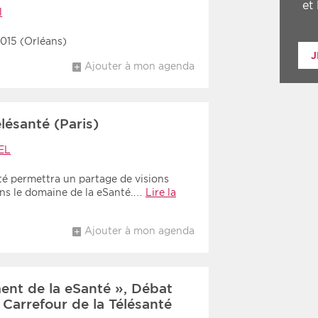
et
l
2015 (Orléans)
J
Ajouter à mon agenda
lésanté (Paris)
EL
té permettra un partage de visions
ans le domaine de la eSanté.…
Lire la
Ajouter à mon agenda
ent de la eSanté », Débat
 Carrefour de la Télésanté