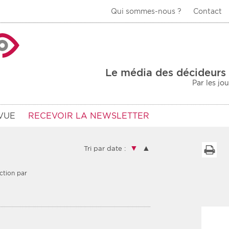
Qui sommes-nous ?
Contact
La Veille Acteurs de
Le média des décideurs 
Par les jo
VUE
RECEVOIR LA NEWSLETTER
▼
▲
I
Tri par date :
ction par
Type d'information
Secteur
Prot
rs
Rendez-vous
urs
Communiqués
Sani
s