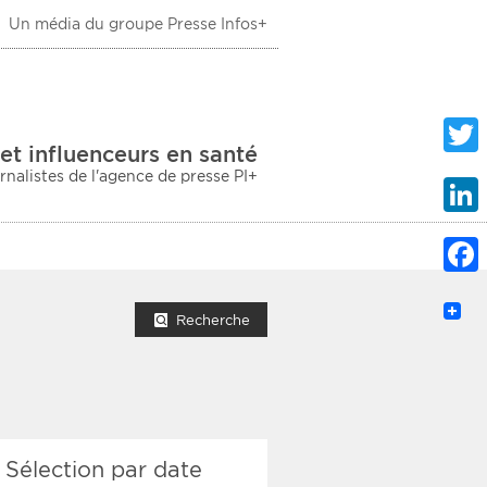
Un média du groupe Presse Infos+
 Santé
et influenceurs en santé
urnalistes de l'agence de presse PI+
Twitte
Linke
Faceb
mprimer la liste
Recherche
ection sociale
Sélection par date
taire