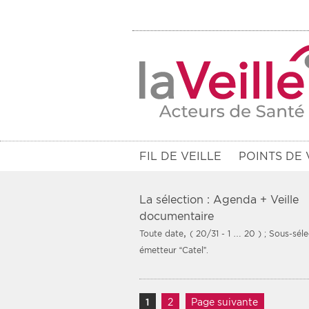
FIL DE VEILLE
POINTS DE 
La sélection : Agenda + Veille
documentaire
,
Toute date
( 20/31 - 1 … 20 )
; Sous-séle
Filtres
émetteur “Catel”.
Rendez-vous des 7 prochains jou
Communiqués des 10 derniers jo
Navigation des article
1
Page
2
Page
Page suivante