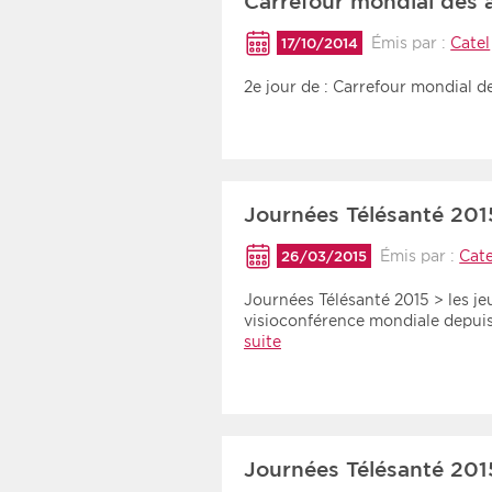
Carrefour mondial des a
Émis par :
Catel
17/10/2014
2e jour de : Carrefour mondial de
Journées Télésanté 201
Émis par :
Cate
26/03/2015
Journées Télésanté 2015 > les je
visioconférence mondiale depuis
suite
Journées Télésanté 201