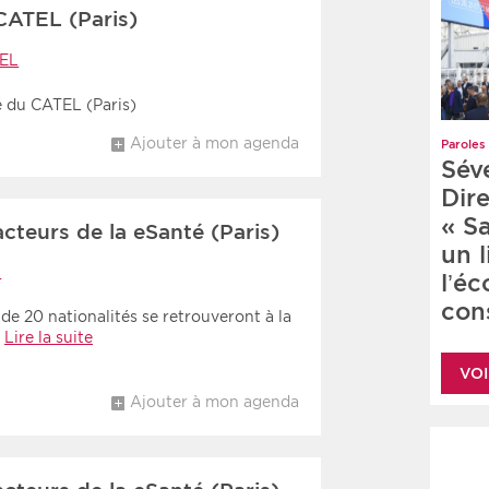
CATEL (Paris)
EL
é du CATEL (Paris)
Ajouter à mon agenda
Paroles 
Sév
Dire
« S
cteurs de la eSanté (Paris)
un 
l
l’é
cons
de 20 nationalités se retrouveront à la
…
Lire la suite
VOI
Ajouter à mon agenda