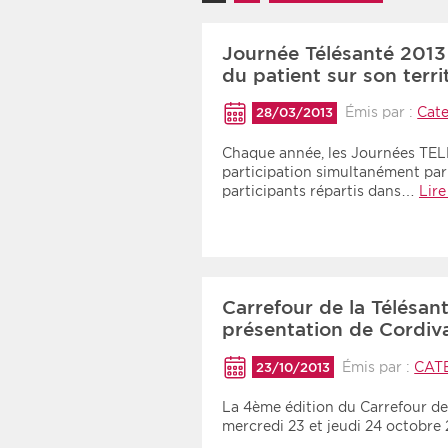
Recherche par mots clés
Journée Télésanté 2013 
du patient sur son terri
Zone géographique
Émis par :
Cate
28/03/2013
Choisir une zone
Chaque année, les Journées TEL
participation simultanément par
participants répartis dans…
Lire
Carrefour de la Télésa
présentation de Cordiva
Émis par :
CAT
23/10/2013
La 4ème édition du Carrefour de
mercredi 23 et jeudi 24 octobr