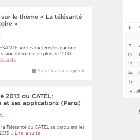
Les deux
Médi
sur le thème « La télésanté
toire »
L
Période
Tri
l
Choisir une date de début
Choisir une date de fin
Chro
3
ESANTE sont caractérisées par une
 visioconférence de plus de 1000
10
Inve
 la suite
17
Ajouter à mon agenda
24
31
« Jui
nté 2013 du CATEL:
 et ses applications (Paris)
EL
 la Télésanté du CATEL se déroulera les
e 2013…
Lire la suite