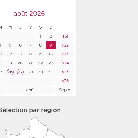
co-social
août 2026
M
M
J
V
S
D
1
2
s31
nologique
4
5
6
7
8
9
s32
11
12
13
14
15
16
s33
rsé
18
19
20
21
22
23
s34
25
26
27
28
29
30
s35
s36
l
août
Sep »
Sélection par région