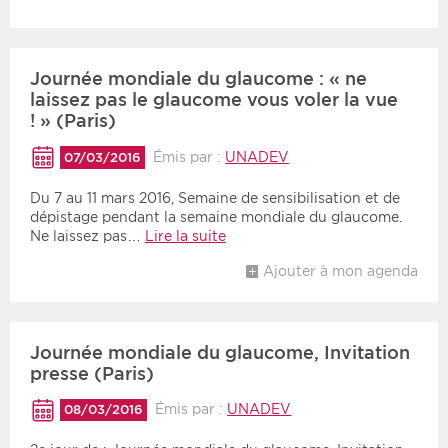
Période
Tri
Journée mondiale du glaucome : « ne
Choisir une date de début
Choisir une date de fin
Chronologique
laissez pas le glaucome vous voler la vue
! » (Paris)
Inversé
Émis par :
UNADEV
07/03/2016
Du 7 au 11 mars 2016, Semaine de sensibilisation et de
dépistage pendant la semaine mondiale du glaucome.
Ne laissez pas…
Lire la suite
Ajouter à mon agenda
Journée mondiale du glaucome, Invitation
presse (Paris)
Émis par :
UNADEV
08/03/2016