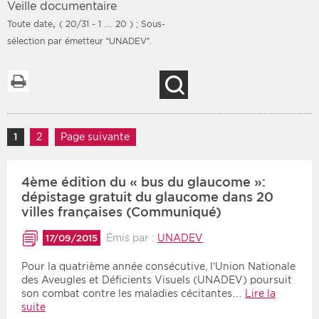
Veille documentaire
,
Toute date
( 20/31 - 1 … 20 )
; Sous-
sélection par émetteur “UNADEV”.
Filtres
Type d'information
Imprimer la liste
Recherche
Rendez-vous des 7
Rendez-vous
prochains jours
Communiqués
Navigation des articles
Communiqués des 10
1
Page
2
Page
Page suivante
Les deux
derniers jours
Recherche par mots clés
4ème édition du « bus du glaucome »:
dépistage gratuit du glaucome dans 20
villes françaises (Communiqué)
Secteur
Zone géographique
Émis par :
UNADEV
17/09/2015
Choisir une zone
Protection sociale
Pour la quatrième année consécutive, l’Union Nationale
des Aveugles et Déficients Visuels (UNADEV) poursuit
Sanitaire
son combat contre les maladies cécitantes…
Lire la
suite
Médico-social