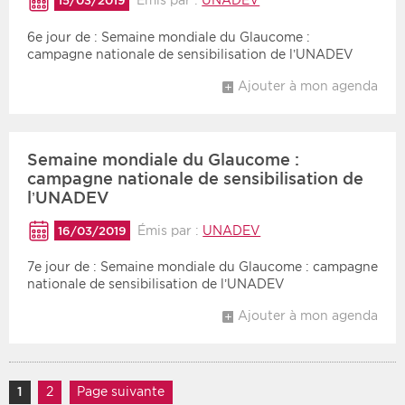
Émis par :
UNADEV
15/03/2019
6e jour de : Semaine mondiale du Glaucome :
campagne nationale de sensibilisation de l’UNADEV
Ajouter à mon agenda
Semaine mondiale du Glaucome :
campagne nationale de sensibilisation de
l’UNADEV
Émis par :
UNADEV
16/03/2019
7e jour de : Semaine mondiale du Glaucome : campagne
nationale de sensibilisation de l’UNADEV
Ajouter à mon agenda
Navigation des articles
1
Page
2
Page
Page suivante