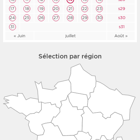
17
18
19
20
21
22
23
s29
24
25
26
27
28
29
30
s30
31
s31
« Juin
juillet
Août »
Sélection par région