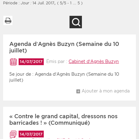
,
Période :
Jour :
14 Juil. 2017
( 5/5 - 1 … 5 )
Imprimer la liste
Recherche
Filtres
Type d'information
Agenda d’Agnès Buzyn (Semaine du 10
Rendez-vous des 7
Rendez-vous
prochains jours
juillet)
Communiqués
Communiqués des 10
Émis par :
Cabinet d’Agnès Buzyn
14/07/2017
Les deux
derniers jours
5e jour de : Agenda d’Agnès Buzyn (Semaine du 10
Recherche par mots clés
juillet)
Ajouter à mon agenda
Secteur
Zone géographique
Choisir une zone
Protection sociale
« Contre le grand capital, dressons nos
barricades ! » (Communiqué)
Sanitaire
14/07/2017
Médico-social