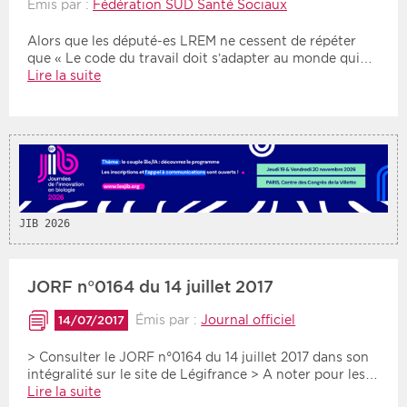
Émis par :
Fédération SUD Santé Sociaux
Alors que les député-es LREM ne cessent de répéter
Période
Tri
que « Le code du travail doit s’adapter au monde qui…
Lire la suite
Choisir une date de début
Choisir une date de fin
Chronologique
Inversé
JIB 2026
JORF n°0164 du 14 juillet 2017
Émis par :
Journal officiel
14/07/2017
> Consulter le JORF n°0164 du 14 juillet 2017 dans son
intégralité sur le site de Légifrance > A noter pour les…
Lire la suite