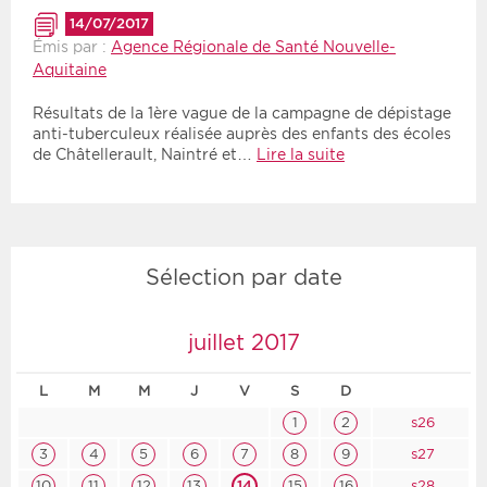
14/07/2017
Émis par :
Agence Régionale de Santé Nouvelle-
Aquitaine
Résultats de la 1ère vague de la campagne de dépistage
anti-tuberculeux réalisée auprès des enfants des écoles
de Châtellerault, Naintré et…
Lire la suite
Sélection par date
juillet 2017
L
M
M
J
V
S
D
1
2
s26
3
4
5
6
7
8
9
s27
10
11
12
13
14
15
16
s28