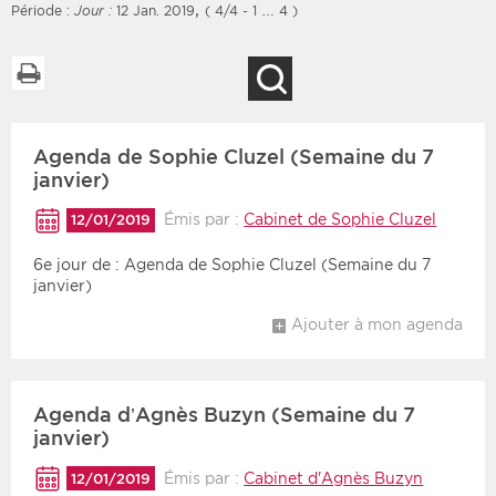
,
Période :
Jour :
12 Jan. 2019
( 4/4 - 1 … 4 )
Imprimer la liste
Recherche
Filtres
Type d'information
Agenda de Sophie Cluzel (Semaine du 7
Rendez-vous des 7
Rendez-vous
prochains jours
janvier)
Communiqués
Communiqués des 10
Émis par :
Cabinet de Sophie Cluzel
12/01/2019
Les deux
derniers jours
6e jour de : Agenda de Sophie Cluzel (Semaine du 7
Recherche par mots clés
janvier)
Ajouter à mon agenda
Secteur
Zone géographique
Choisir une zone
Protection sociale
Agenda d’Agnès Buzyn (Semaine du 7
janvier)
Sanitaire
Émis par :
Cabinet d'Agnès Buzyn
12/01/2019
Médico-social