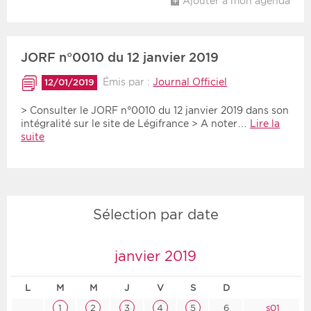
Ajouter à mon agenda
JORF n°0010 du 12 janvier 2019
Émis par :
Journal Officiel
12/01/2019
> Consulter le JORF n°0010 du 12 janvier 2019 dans son
intégralité sur le site de Légifrance > A noter…
Lire la
suite
Sélection par date
janvier 2019
L
M
M
J
V
S
D
1
2
3
4
5
6
s01