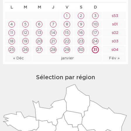
L
M
M
J
V
S
D
1
2
3
s53
4
5
6
7
8
9
10
s01
11
12
13
14
15
16
17
s02
18
19
20
21
22
23
24
s03
25
26
27
28
29
30
31
s04
« Déc
janvier
Fév »
Sélection par région