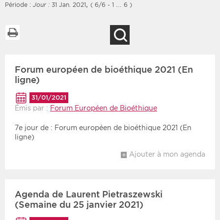
,
Période :
Jour :
31 Jan. 2021
( 6/6 - 1 … 6 )
Imprimer la liste
Recherche
Filtres
Type d'information
Forum européen de bioéthique 2021 (En
Rendez-vous des 7
Rendez-vous
prochains jours
ligne)
Communiqués
Communiqués des 10
31/01/2021
Les deux
derniers jours
Émis par :
Forum Européen de Bioéthique
Recherche par mots clés
7e jour de : Forum européen de bioéthique 2021 (En
ligne)
Ajouter à mon agenda
Secteur
Zone géographique
Choisir une zone
Protection sociale
Agenda de Laurent Pietraszewski
Sanitaire
(Semaine du 25 janvier 2021)
Médico-social