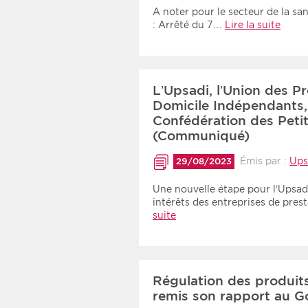
Recherche par mots clés
A noter pour le secteur de la s
: Arrêté du 7…
Lire la suite
Zone géographique
L’Upsadi, l’Union des P
Choisir une zone
Domicile Indépendants, 
Confédération des Peti
(Communiqué)
Émis par :
Ups
29/08/2023
Une nouvelle étape pour l’Upsad
intérêts des entreprises de pre
suite
Régulation des produits
remis son rapport au 