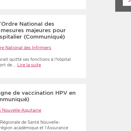
J
’Ordre NationaI des
s mesures majeures pour
ospitalier (Communiqué)
re NationaI des Infirmiers
rait quitté ses fonctions à l’hôpital
pport de…
Lire la suite
gne de vaccination HPV en
ommuniqué)
 Nouvelle-Aquitaine
e Régionale de Santé Nouvelle-
a région académique et l’Assurance