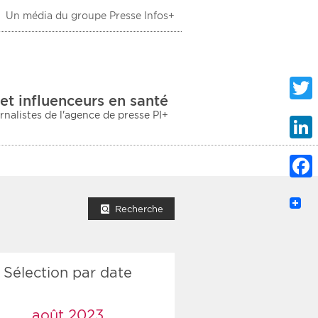
Un média du groupe Presse Infos+
 Santé
et influenceurs en santé
urnalistes de l'agence de presse PI+
Twitte
Linke
Faceb
mprimer la liste
Recherche
Sélection par date
ection sociale
taire
août 2023