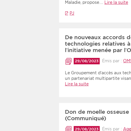
Maladie, propose…
Lire la suite
PJ
De nouveaux accords de
technologies relatives à
l’initiative menée par 
Émis par :
OM
29/08/2023
Le Groupement d’accès aux tech
un partenariat multipartite visan
Lire la suite
Don de moelle osseuse 
(Communiqué)
Émis par :
Age
29/08/2023