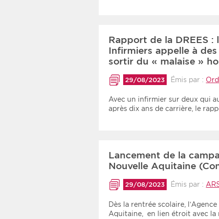
Rapport de la DREES : l
Infirmiers appelle à de
sortir du « malaise » h
Émis par :
Ord
29/08/2023
Avec un infirmier sur deux qui au
après dix ans de carrière, le ra
Lancement de la campa
Nouvelle Aquitaine (C
Émis par :
ARS
29/08/2023
Dès la rentrée scolaire, l’Agenc
Aquitaine, en lien étroit avec l