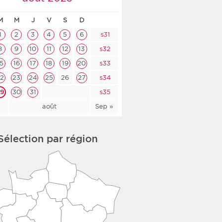
co-social
M
M
J
V
S
D
1
2
3
4
5
6
s31
8
9
10
11
12
13
s32
15
16
17
18
19
20
s33
nologique
22
23
24
25
26
27
s34
rsé
29
30
31
s35
l
août
Sep »
Sélection par région