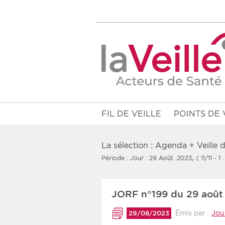
FIL DE VEILLE
POINTS DE 
La sélection : Agenda + Veille
,
Période :
Jour :
29 Août. 2023
( 11/11 - 1 
Filtres
JORF n°199 du 29 août
Rendez-vous des 7 prochains jou
Émis par :
Jour
29/08/2023
Communiqués des 10 derniers jo