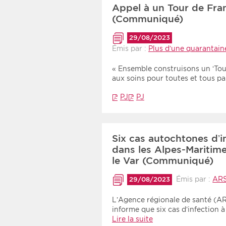
Appel à un Tour de Fra
(Communiqué)
29/08/2023
Émis par :
Plus d’une quarantaine
« Ensemble construisons un ‘Tour
aux soins pour toutes et tous p
PJ
PJ
Six cas autochtones d’i
dans les Alpes-Maritim
le Var (Communiqué)
Émis par :
AR
29/08/2023
L’Agence régionale de santé (A
informe que six cas d’infection à
Lire la suite