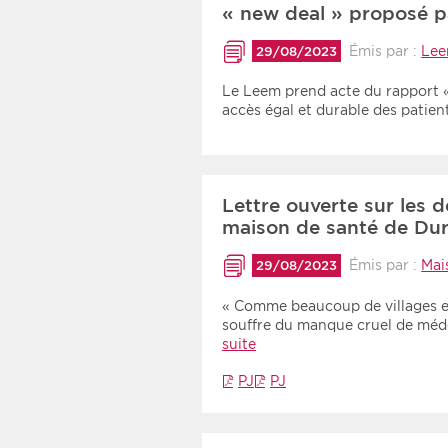
« new deal » proposé p
Émis par :
Le
29/08/2023
Le Leem prend acte du rapport «
accès égal et durable des patie
Lettre ouverte sur les 
maison de santé de Du
Émis par :
Mai
29/08/2023
« Comme beaucoup de villages 
souffre du manque cruel de méde
suite
PJ
PJ