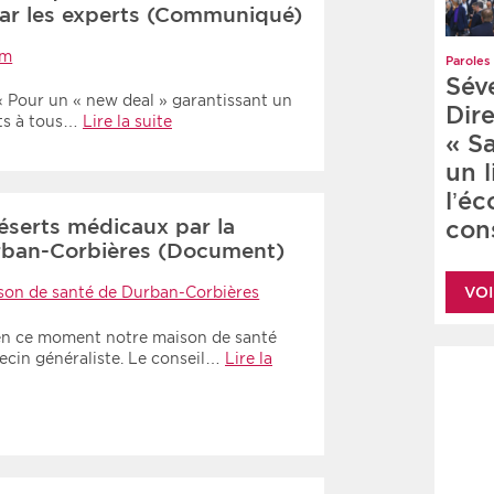
ar les experts (Communiqué)
em
Paroles 
Sév
 Pour un « new deal » garantissant un
Dire
nts à tous…
Lire la suite
« S
un 
l’é
déserts médicaux par la
cons
rban-Corbières (Document)
VOI
son de santé de Durban-Corbières
en ce moment notre maison de santé
cin généraliste. Le conseil…
Lire la