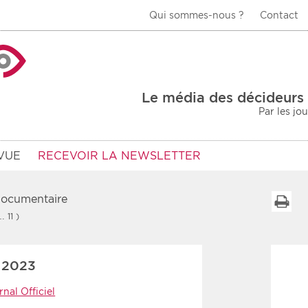
Qui sommes-nous ?
Contact
La Veille Acteurs de
Le média des décideurs 
Par les jo
VUE
RECEVOIR LA NEWSLETTER
 documentaire
I
… 11 )
Type d'information
Secteur
 2023
Prot
rs
Rendez-vous
nal Officiel
urs
Communiqués
Sani