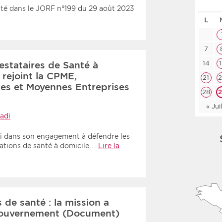
anté dans le JORF n°199 du 29 août 2023
Les deux
Médi
L
Période
Tri
7
restataires de Santé à
14
Choisir une date de début
Choisir une date de fin
Chro
rejoint la CPME,
21
tes et Moyennes Entreprises
Inve
28
« Jui
adi
i dans son engagement à défendre les
stations de santé à domicile…
Lire la
 de santé : la mission a
Gouvernement (Document)