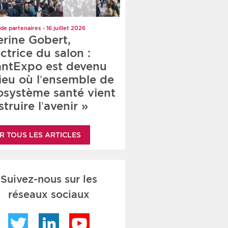
de partenaires - 16 juillet 2026
erine Gobert,
ctrice du salon :
antExpo est devenu
lieu où l’ensemble de
cosystème santé vient
truire l’avenir »
R TOUS LES ARTICLES
Suivez-nous sur les
réseaux sociaux
Twitter
LinkedIn
YouTube