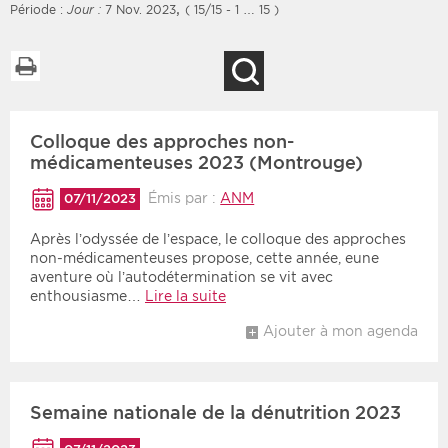
,
Période :
Jour :
7 Nov. 2023
( 15/15 - 1 … 15 )
Imprimer la liste
Recherche
Filtres
Type d'information
Colloque des approches non-
Rendez-vous des 7
Rendez-vous
prochains jours
médicamenteuses 2023 (Montrouge)
Communiqués
Communiqués des 10
Émis par :
ANM
07/11/2023
Les deux
derniers jours
Après l’odyssée de l’espace, le colloque des approches
Recherche par mots clés
non-médicamenteuses propose, cette année, eune
aventure où l’autodétermination se vit avec
enthousiasme…
Lire la suite
Secteur
Zone géographique
Ajouter à mon agenda
Choisir une zone
Protection sociale
Sanitaire
Semaine nationale de la dénutrition 2023
Médico-social