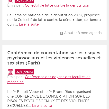
07/11/2023
Émis par :
Collectif de lutte contre la dénutrition
Période
Tri
La Semaine nationale de la dénutrition 2023, proposée
par le Collectif de lutte contre la dénutrition, se tiendra
Choisir une date de début
Choisir une date de fin
Chronologique
du 7…
Lire la suite
Inversé
Ajouter à mon agenda
Conférence de concertation sur les risques
psychosociaux et les violences sexuelles et
sexistes (Paris)
07/11/2023
Émis par :
Conférence des doyens des facultés de
médecine
Le Pr Benoit Veber et le Pr Bruno Riou organisent
une CONFERENCE DE CONCERTATION SUR LES
RISQUES PSYCHOSOCIAUX ET DES VIOLENCES
SEXUELLES…
Lire la suite