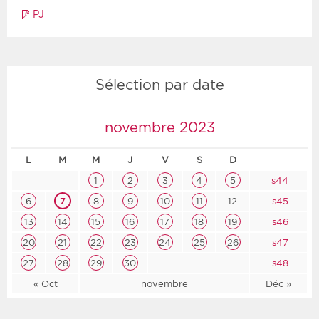
PJ
Sélection par date
novembre 2023
L
M
M
J
V
S
D
1
2
3
4
5
s44
6
7
8
9
10
11
12
s45
13
14
15
16
17
18
19
s46
20
21
22
23
24
25
26
s47
27
28
29
30
s48
« Oct
novembre
Déc »