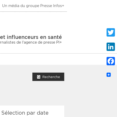
Un média du groupe Presse Infos+
 Santé
et influenceurs en santé
urnalistes de l'agence de presse PI+
Twitte
Linke
Faceb
mprimer la liste
Recherche
ection sociale
Sélection par date
taire