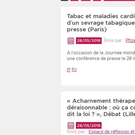
Recherche par mots clés
Tabac et maladies cardi
d’un sevrage tabagique
presse (Paris)
Zone géographique
Émis par :
Pfiz
28/05/2018
Choisir une zone
A l’occasion de la Journée mondi
une conférence de presse le 28
PJ
« Acharnement thérape
déraisonnable : où ça 
dit la loi ? », Débat (Lill
28/05/2018
Émis par :
Espace de réflexion é