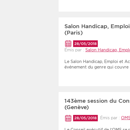
Salon Handicap, Emploi
(Paris)
28/05/2018
Émis par :
Salon Handicap, Empl
Le Salon Handicap, Emploi et Ac
événement du genre qui couvre à 
143ème session du Cons
(Genève)
Émis par :
OM
28/05/2018
Le Conseil exécutif de l’OMS se 