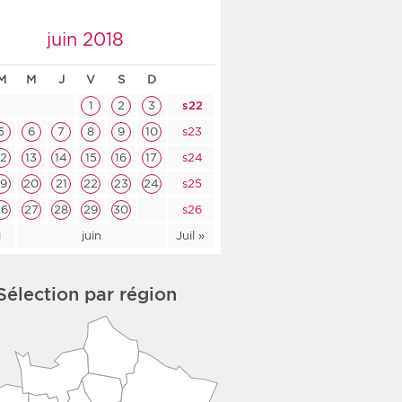
co-social
juin 2018
M
M
J
V
S
D
1
2
3
s22
nologique
5
6
7
8
9
10
s23
12
13
14
15
16
17
s24
rsé
19
20
21
22
23
24
s25
26
27
28
29
30
s26
i
juin
Juil »
Sélection par région