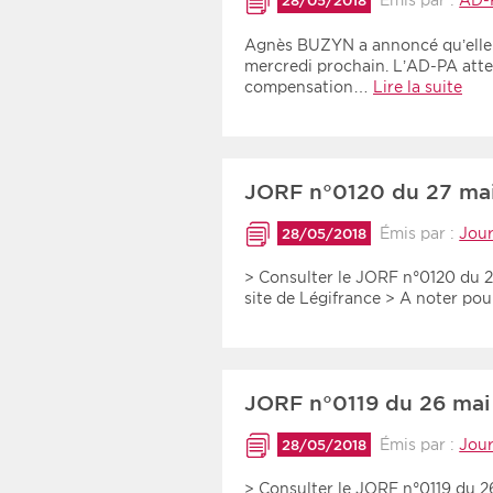
Émis par :
AD-
28/05/2018
Agnès BUZYN a annoncé qu’elle f
mercredi prochain. L’AD-PA atte
compensation…
Lire la suite
JORF n°0120 du 27 ma
Émis par :
Jour
28/05/2018
> Consulter le JORF n°0120 du 27
site de Légifrance > A noter p
JORF n°0119 du 26 mai
Émis par :
Jour
28/05/2018
> Consulter le JORF n°0119 du 26