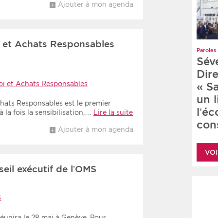
Ajouter à mon agenda
 et Achats Responsables
Paroles 
Sév
Dire
oi et Achats Responsables
« S
un 
hats Responsables est le premier
l’é
la fois la sensibilisation,…
Lire la suite
cons
Ajouter à mon agenda
VOI
eil exécutif de l’OMS
S
réunira le 28 mai à Genève. Pour