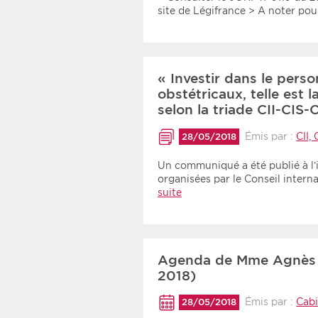
site de Légifrance > A noter p
« Investir dans le perso
obstétricaux, telle est 
selon la triade CII-CI
Émis par :
CII,
28/05/2018
Un communiqué a été publié à l’i
organisées par le Conseil interna
suite
Agenda de Mme Agnès 
2018)
Émis par :
Cab
28/05/2018