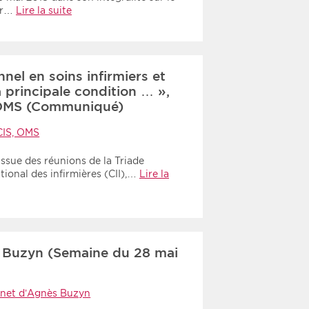
our…
Lire la suite
nnel en soins infirmiers et
la principale condition … »,
S-OMS (Communiqué)
 CIS, OMS
ssue des réunions de la Triade
tional des infirmières (CII),…
Lire la
Buzyn (Semaine du 28 mai
inet d’Agnès Buzyn