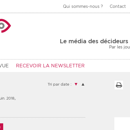
Qui sommes-nous ?
Contact
La Veille Acteurs de
Le média des décideurs 
Par les jo
VUE
RECEVOIR LA NEWSLETTER
▼
▲
I
Tri par date :
,
uin. 2018
Type d'information
Secteur
Prot
rs
Rendez-vous
urs
Communiqués
Sani
s
e