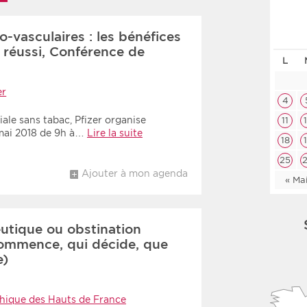
Les deux
Médi
o-vasculaires : les bénéfices
 réussi, Conférence de
L
Période
Tri
er
Choisir une date de début
Choisir une date de fin
Chro
4
ale sans tabac, Pfizer organise
11
Inve
 mai 2018 de 9h à…
Lire la suite
18
25
Ajouter à mon agenda
« Ma
utique ou obstination
commence, qui décide, que
e)
thique des Hauts de France