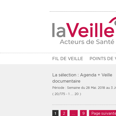
FIL DE VEILLE
POINTS DE 
La sélection : Agenda + Veille
documentaire
Période : Semaine du 28 Mai. 2018 au 3 J
Filtres
( 20/175 - 1 … 20 )
Rendez-vous des 7 prochains jou
Communiqués des 10 derniers jo
Navigation des article
1
Page
2
Page
…
9
Page
Page suivant