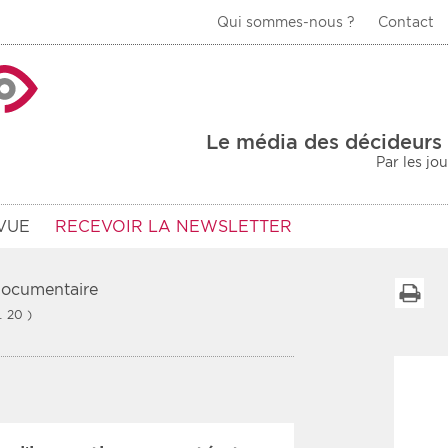
Qui sommes-nous ?
Contact
La Veille Acteurs de
Le média des décideurs 
Par les jo
VUE
RECEVOIR LA NEWSLETTER
 documentaire
I
… 20 )
Type d'information
Secteur
s
Prot
rs
Rendez-vous
urs
Communiqués
Sani