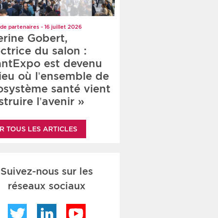
de partenaires - 16 juillet 2026
erine Gobert,
ctrice du salon :
antExpo est devenu
lieu où l’ensemble de
cosystème santé vient
truire l’avenir »
R TOUS LES ARTICLES
Suivez-nous sur les
réseaux sociaux
Twitter
LinkedIn
YouTube