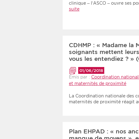
clinique – l’ASCO – ouvre ses po
suite
CDHMP : « Madame la Min
soignants mettent leur
vous les entendiez ? »
01/06/2018
Émis par :
Coordination national
et maternités de proximité
La Coordination nationale des c
maternités de proximité réagit a
Plan EHPAD : « nos anci
manque de moyens », e