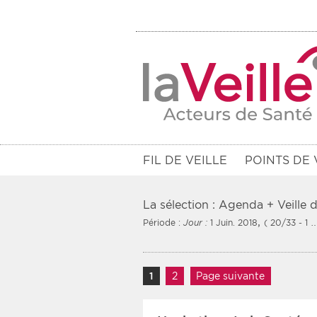
FIL DE VEILLE
POINTS DE 
La sélection : Agenda + Veille
,
Période :
Jour :
1 Juin. 2018
( 20/33 - 1 
Filtres
Navigation des article
1
Page
2
Page
Page suivante
Rendez-vous des 7 prochains jou
Communiqués des 10 derniers jo