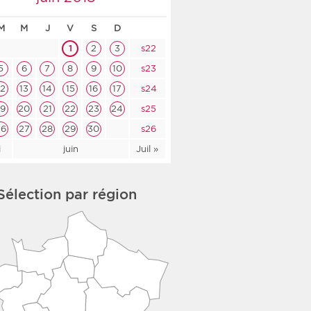
co-social
M
M
J
V
S
D
1
2
3
s22
5
6
7
8
9
10
s23
12
13
14
15
16
17
s24
nologique
19
20
21
22
23
24
s25
rsé
26
27
28
29
30
s26
i
juin
Juil »
Sélection par région