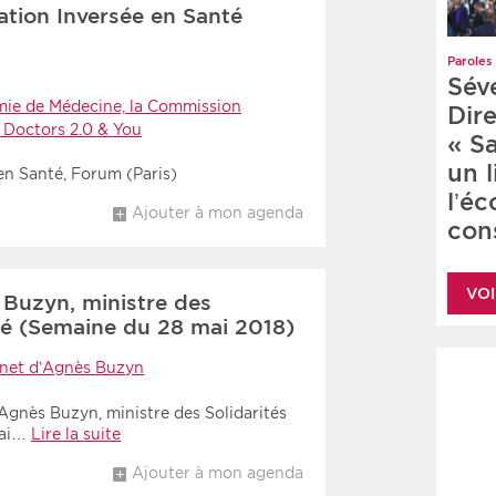
ation Inversée en Santé
Paroles 
Sév
mie de Médecine, la Commission
Dire
t Doctors 2.0 & You
« S
un 
 en Santé, Forum (Paris)
l’é
Ajouter à mon agenda
cons
VOI
uzyn, ministre des
nté (Semaine du 28 mai 2018)
net d’Agnès Buzyn
gnès Buzyn, ministre des Solidarités
mai…
Lire la suite
Ajouter à mon agenda