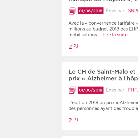
Émis par :
SNP
01/06/2018
Avec la « convergence tarifaire 
millions au budget 2018 des EHP
mobilisations…
Lire la suite
PJ
Le CH de Saint-Malo et 
prix « Alzheimer à l’hô
Émis par :
FHF
01/06/2018
L’édition 2018 du prix « Alzheime
des personnes ayant des troubl
PJ