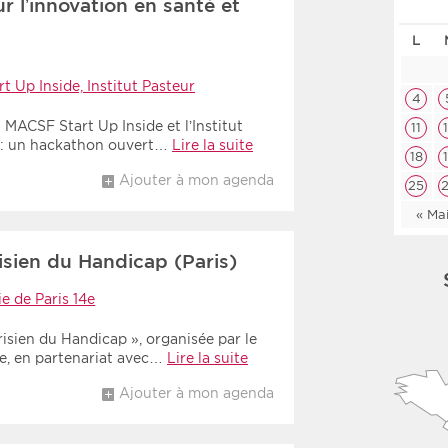
 l’innovation en santé et
Les deux
Médi
L
 Up Inside, Institut Pasteur
Période
Tri
4
MACSF Start Up Inside et l’Institut
11
Choisir une date de début
Choisir une date de fin
Chro
é : un hackathon ouvert…
Lire la suite
18
Inve
Ajouter à mon agenda
25
« Ma
sien du Handicap (Paris)
ie de Paris 14e
isien du Handicap », organisée par le
e, en partenariat avec…
Lire la suite
Ajouter à mon agenda