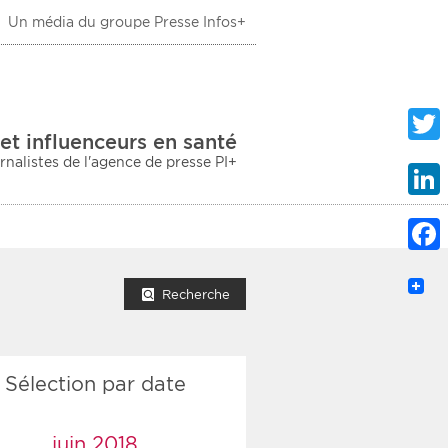
Un média du groupe Presse Infos+
 Santé
et influenceurs en santé
urnalistes de l'agence de presse PI+
Twitte
Linke
Faceb
mprimer la liste
Recherche
Sélection par date
ection sociale
taire
juin 2018