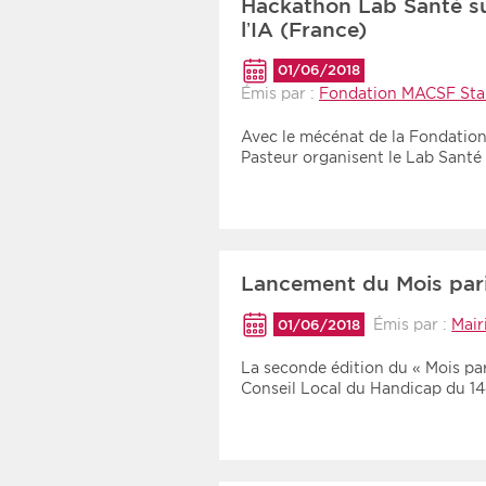
Hackathon Lab Santé sur
Recherche par mots clés
l’IA (France)
01/06/2018
Émis par :
Fondation MACSF Start
Zone géographique
Avec le mécénat de la Fondation 
Choisir une zone
Pasteur organisent le Lab Sant
Lancement du Mois pari
Émis par :
Mair
01/06/2018
La seconde édition du « Mois par
Conseil Local du Handicap du 14