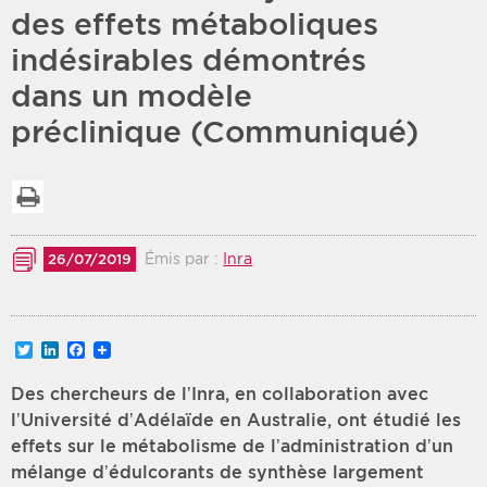
des effets métaboliques
Période
Tri
indésirables démontrés
dans un modèle
Choisir une date de début
Choisir une date de fin
Chronologique
préclinique (Communiqué)
Inversé
Imprimer la liste
Émis par :
Inra
26/07/2019
Twitter
LinkedIn
Facebook
Des chercheurs de l’Inra, en collaboration avec
l’Université d’Adélaïde en Australie, ont étudié les
effets sur le métabolisme de l’administration d’un
mélange d’édulcorants de synthèse largement