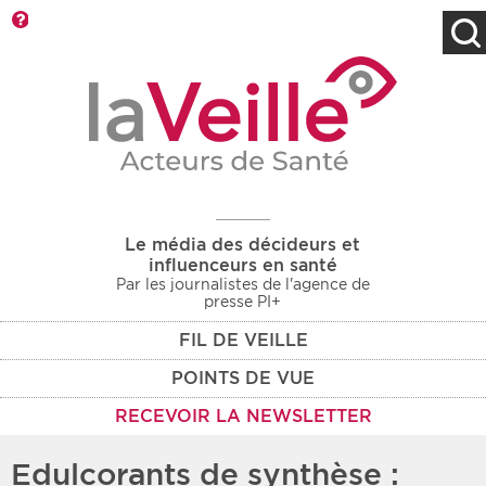
Barre d'outils
Filtres
Type d'information
Rendez-vous des 7
Rendez-vous
prochains jours
Communiqués
Communiqués des 10
Les deux
derniers jours
Le média des décideurs et
Recherche par mots clés
influenceurs en santé
Par les journalistes de l'agence de
presse PI+
FIL DE VEILLE
Secteur
Zone géographique
POINTS DE VUE
Choisir une zone
Protection sociale
RECEVOIR LA NEWSLETTER
Sanitaire
Edulcorants de synthèse :
Médico-social