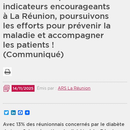
indicateurs encourageants
Période
Tri
à La Réunion, poursuivons
les efforts pour prévenir la
Choisir une date de début
Choisir une date de fin
Chronologique
maladie et accompagner
Inversé
les patients !
(Communiqué)
Imprimer la liste
Émis par :
ARS La Réunion
14/11/2025
Twitter
LinkedIn
Facebook
Avec 13% des réunionnais concernés par le diabète