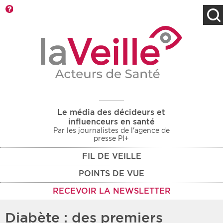
Barre d'outils
Filtres
Type d'information
Rendez-vous des 7
Rendez-vous
prochains jours
Communiqués
Communiqués des 10
Les deux
derniers jours
Le média des décideurs et
Recherche par mots clés
influenceurs en santé
Par les journalistes de l'agence de
presse PI+
FIL DE VEILLE
Secteur
Zone géographique
POINTS DE VUE
Choisir une zone
Protection sociale
RECEVOIR LA NEWSLETTER
Sanitaire
Diabète : des premiers
Médico-social