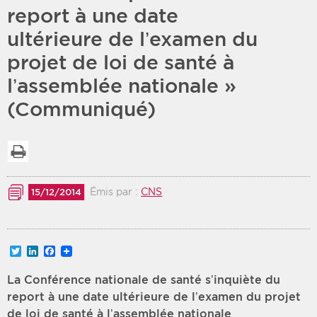
report à une date
Période
Tri
ultérieure de l’examen du
projet de loi de santé à
Choisir une date de début
Choisir une date de fin
Chronologique
l’assemblée nationale »
Inversé
(Communiqué)
Imprimer la liste
Émis par :
CNS
15/12/2014
Twitter
LinkedIn
Facebook
La Conférence nationale de santé s’inquiète du
report à une date ultérieure
de l’examen du projet
de loi de santé à l’assemblée nationale