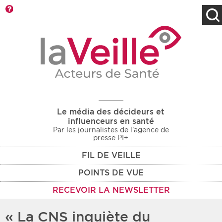
Barre d'outils
Filtres
Type d'information
Rendez-vous des 7
Rendez-vous
prochains jours
Communiqués
Communiqués des 10
Les deux
derniers jours
Le média des décideurs et
Recherche par mots clés
influenceurs en santé
Par les journalistes de l'agence de
presse PI+
FIL DE VEILLE
Secteur
Zone géographique
POINTS DE VUE
Choisir une zone
Protection sociale
RECEVOIR LA NEWSLETTER
Sanitaire
« La CNS inquiète du
Médico-social