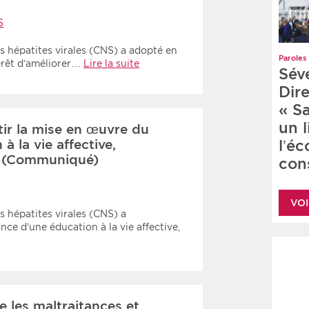
S
es hépatites virales (CNS) a adopté en
Paroles 
érêt d’améliorer…
Lire la suite
Sév
Dire
« S
un 
ir la mise en œuvre du
 la vie affective,
l’é
le (Communiqué)
cons
S
VOI
s hépatites virales (CNS) a
nce d’une éducation à la vie affective,
e les maltraitances et