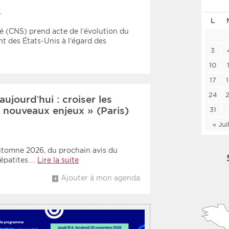
Les deux
Médi
S
L
é (CNS) prend acte de l’évolution du
 des États-Unis à l’égard des
Période
Tri
3
10
Choisir une date de début
Choisir une date de fin
Chro
17
Inve
24
ujourd’hui : croiser les
s nouveaux enjeux » (Paris)
31
« Jui
’automne 2026, du prochain avis du
 hépatites…
Lire la suite
Ajouter à mon agenda