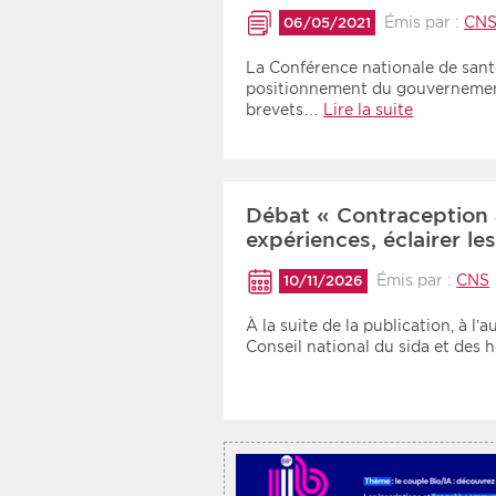
Recherche par mots clés
Émis par :
CN
06/05/2021
La Conférence nationale de sant
positionnement du gouvernement
Zone géographique
brevets…
Lire la suite
Choisir une zone
Débat « Contraception a
expériences, éclairer le
Émis par :
CNS
10/11/2026
À la suite de la publication, à l
Conseil national du sida et des