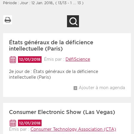
,
Période :
Jour :
12 Jan. 2018
( 13/13 - 1 … 13 )
Imprimer la liste
Recherche
Filtres
Type d'information
États généraux de la déficience
Rendez-vous des 7
Rendez-vous
prochains jours
intellectuelle (Paris)
Communiqués
Communiqués des 10
Émis par :
DéfiScience
12/01/2018
Les deux
derniers jours
2e jour de : États généraux de la déficience
Recherche par mots clés
intellectuelle (Paris)
Ajouter à mon agenda
Secteur
Zone géographique
Choisir une zone
Protection sociale
Consumer Electronic Show (Las Vegas)
Sanitaire
12/01/2018
Émis par :
Consumer Technology Association (CTA)
Médico-social