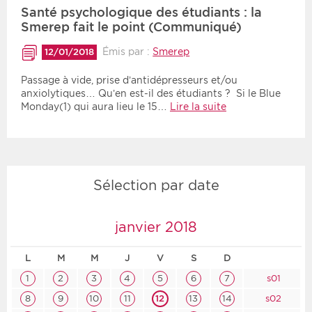
Santé psychologique des étudiants : la
Smerep fait le point (Communiqué)
Émis par :
Smerep
12/01/2018
Passage à vide, prise d’antidépresseurs et/ou
anxiolytiques… Qu’en est-il des étudiants ? Si le Blue
Monday(1) qui aura lieu le 15…
Lire la suite
Sélection par date
janvier 2018
L
M
M
J
V
S
D
1
2
3
4
5
6
7
s01
8
9
10
11
12
13
14
s02