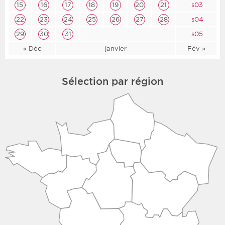
15
16
17
18
19
20
21
s03
22
23
24
25
26
27
28
s04
29
30
31
s05
« Déc
janvier
Fév »
Sélection par région