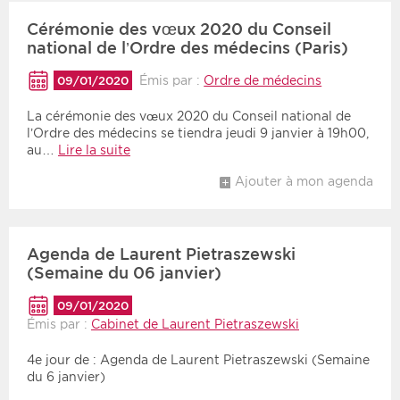
Cérémonie des vœux 2020 du Conseil
Période
Tri
national de l’Ordre des médecins (Paris)
Émis par :
Ordre de médecins
09/01/2020
Choisir une date de début
Choisir une date de fin
Chronologique
Inversé
La cérémonie des vœux 2020 du Conseil national de
l’Ordre des médecins se tiendra jeudi 9 janvier à 19h00,
au…
Lire la suite
Ajouter à mon agenda
Agenda de Laurent Pietraszewski
(Semaine du 06 janvier)
09/01/2020
Émis par :
Cabinet de Laurent Pietraszewski
4e jour de : Agenda de Laurent Pietraszewski (Semaine
du 6 janvier)