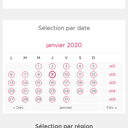
Sélection par date
janvier 2020
L
M
M
J
V
S
D
1
2
3
4
5
s01
6
7
8
9
10
11
12
s02
13
14
15
16
17
18
19
s03
20
21
22
23
24
25
26
s04
27
28
29
30
31
s05
« Déc
janvier
Fév »
Sélection par région