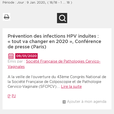
,
Période :
Jour :
9 Jan. 2020
( 18/18 - 1 … 18 )
Imprimer la liste
Recherche
Filtres
Type d'information
Prévention des infections HPV induites :
Rendez-vous des 7
Rendez-vous
prochains jours
« tout va changer en 2020 », Conférence
Communiqués
de presse (Paris)
Communiqués des 10
Les deux
derniers jours
09/01/2020
Émis par :
Société Française de Pathologies Cervico-
Recherche par mots clés
Vaginales
A la veille de l’ouverture du 43ème Congrès National de
la Société Française de Colposcopie et de Pathologie
Secteur
Zone géographique
Cervico-Vaginale (SFCPCV)…
Lire la suite
Choisir une zone
Protection sociale
PJ
Ajouter à mon agenda
Sanitaire
Médico-social