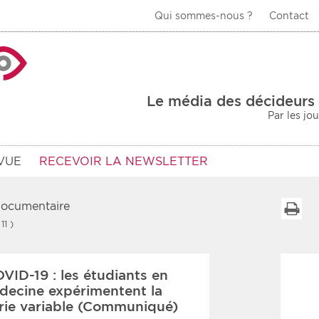
Qui sommes-nous ?
Contact
La Veille Acteurs de
Le média des décideurs 
Par les jo
VUE
RECEVOIR LA NEWSLETTER
 documentaire
I
 11 )
Type d'information
Secteur
VID-19 : les étudiants en
Prot
rs
Rendez-vous
édecine expérimentent la
rie variable (Communiqué)
urs
Communiqués
Sani