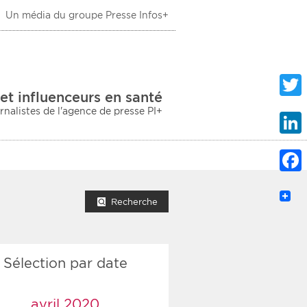
Un média du groupe Presse Infos+
 Santé
et influenceurs en santé
urnalistes de l'agence de presse PI+
Twitte
Linke
Faceb
mprimer la liste
Recherche
Sélection par date
ection sociale
taire
avril 2020