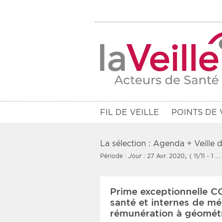
FIL DE VEILLE
POINTS DE 
La sélection : Agenda + Veille
,
Période :
Jour :
27 Avr. 2020
( 11/11 - 1 …
Filtres
Prime exceptionnelle CO
Rendez-vous des 7 prochains jou
santé et internes de m
rémunération à géomét
Communiqués des 10 derniers jo