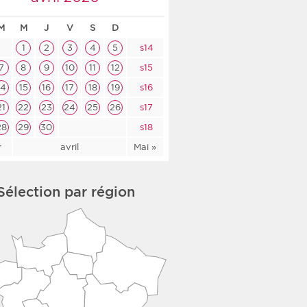
co-social
M
M
J
V
S
D
1
2
3
4
5
s14
7
8
9
10
11
12
s15
14
15
16
17
18
19
s16
nologique
21
22
23
24
25
26
s17
rsé
28
29
30
s18
r
avril
Mai »
Sélection par région