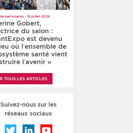
de partenaires - 16 juillet 2026
erine Gobert,
ctrice du salon :
antExpo est devenu
lieu où l’ensemble de
cosystème santé vient
truire l’avenir »
R TOUS LES ARTICLES
Suivez-nous sur les
réseaux sociaux
Twitter
LinkedIn
YouTube