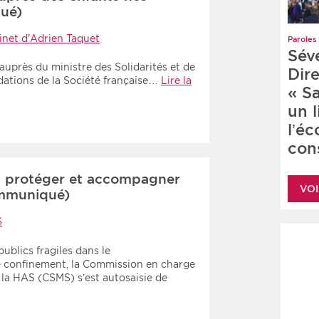
ué)
inet d'Adrien Taquet
Paroles 
Sév
 auprès du ministre des Solidarités et de
Dire
dations de la Société française…
Lire la
« S
un 
l’é
cons
: protéger et accompagner
VOI
ommuniqué)
S
ublics fragiles dans le
e confinement, la Commission en charge
 la HAS (CSMS) s’est autosaisie de