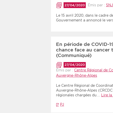
Recherche par mots clés
Émis par :
SN
27/04/2020
Le 15 avril 2020, dans le cadre d
Gouvernement a annoncé le ve
Zone géographique
Choisir une zone
En période de COVID-19,
chance face au cancer t
(Communiqué)
27/04/2020
Émis par :
Centre Régional de C
Auvergne-Rhône-Alpes
Le Centre Régional de Coordina
Auvergne-Rhône-Alpes (CRCDC Au
régionales chargées du…
Lire la
PJ