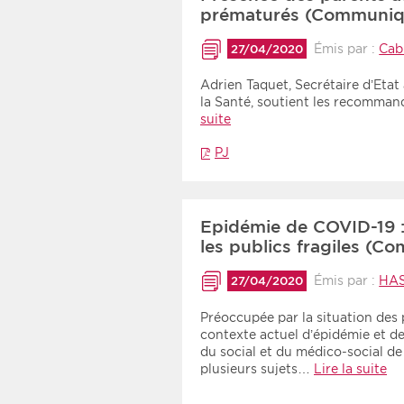
prématurés (Communiq
Émis par :
Cab
27/04/2020
Adrien Taquet, Secrétaire d’Etat
la Santé, soutient les recomman
suite
PJ
Epidémie de COVID-19 
les publics fragiles (C
Émis par :
HA
27/04/2020
Préoccupée par la situation des p
contexte actuel d’épidémie et d
du social et du médico-social de
plusieurs sujets…
Lire la suite