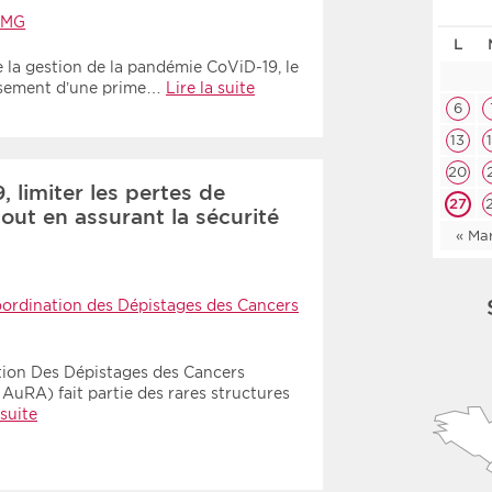
Les deux
Médi
JMG
L
e la gestion de la pandémie CoViD-19, le
rsement d’une prime…
Lire la suite
Période
Tri
6
13
Choisir une date de début
Choisir une date de fin
Chro
20
 limiter les pertes de
Inve
27
out en assurant la sécurité
« Ma
oordination des Dépistages des Cancers
tion Des Dépistages des Cancers
RA) fait partie des rares structures
 suite