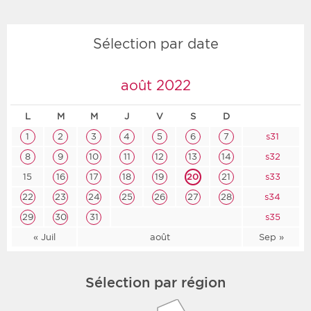
Sélection par date
août 2022
L
M
M
J
V
S
D
1
2
3
4
5
6
7
s31
8
9
10
11
12
13
14
s32
15
16
17
18
19
20
21
s33
22
23
24
25
26
27
28
s34
29
30
31
s35
« Juil
août
Sep »
Sélection par région