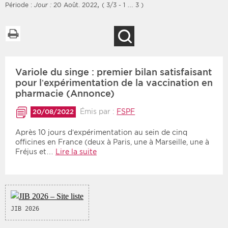
,
Période :
Jour :
20 Août. 2022
( 3/3 - 1 … 3 )
Imprimer la liste
Recherche
Filtres
Type d'information
Variole du singe : premier bilan satisfaisant
Rendez-vous des 7
Rendez-vous
prochains jours
pour l’expérimentation de la vaccination en
Communiqués
pharmacie (Annonce)
Communiqués des 10
Les deux
derniers jours
Émis par :
FSPF
20/08/2022
Recherche par mots clés
Après 10 jours d’expérimentation au sein de cinq
officines en France (deux à Paris, une à Marseille, une à
Fréjus et…
Lire la suite
Secteur
Zone géographique
Choisir une zone
Protection sociale
Sanitaire
JIB 2026
Médico-social