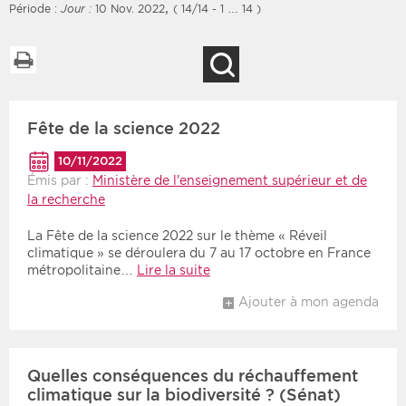
,
Période :
Jour :
10 Nov. 2022
( 14/14 - 1 … 14 )
Imprimer la liste
Recherche
Filtres
Type d'information
Fête de la science 2022
Rendez-vous des 7
Rendez-vous
prochains jours
Communiqués
10/11/2022
Communiqués des 10
Émis par :
Ministère de l'enseignement supérieur et de
Les deux
derniers jours
la recherche
Recherche par mots clés
La Fête de la science 2022 sur le thème « Réveil
climatique » se déroulera du 7 au 17 octobre en France
métropolitaine…
Lire la suite
Secteur
Zone géographique
Ajouter à mon agenda
Choisir une zone
Protection sociale
Sanitaire
Quelles conséquences du réchauffement
climatique sur la biodiversité ? (Sénat)
Médico-social