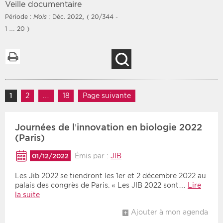
Veille documentaire
,
Période :
Mois :
Déc. 2022
( 20/344 -
1 … 20 )
Filtres
Type d'information
Imprimer la liste
Recherche
Rendez-vous des 7
Rendez-vous
prochains jours
Communiqués
Navigation des articles
Communiqués des 10
1
Page
2
Page
…
18
Page
Page suivante
Les deux
derniers jours
Recherche par mots clés
Journées de l’innovation en biologie 2022
(Paris)
Émis par :
JIB
01/12/2022
Secteur
Zone géographique
Les Jib 2022 se tiendront les 1er et 2 décembre 2022 au
Choisir une zone
Protection sociale
palais des congrès de Paris. « Les JIB 2022 sont…
Lire
la suite
Sanitaire
Ajouter à mon agenda
Médico-social