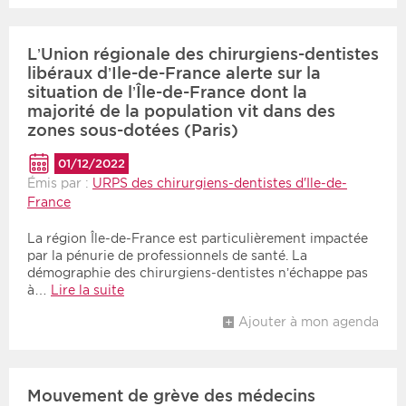
Période
Tri
L’Union régionale des chirurgiens-dentistes
libéraux d’Ile-de-France alerte sur la
Choisir une date de début
Choisir une date de fin
Chronologique
situation de l’Île-de-France dont la
majorité de la population vit dans des
Inversé
zones sous-dotées (Paris)
01/12/2022
Émis par :
URPS des chirurgiens-dentistes d'Ile-de-
France
La région Île-de-France est particulièrement impactée
par la pénurie de professionnels de santé. La
démographie des chirurgiens-dentistes n’échappe pas
à…
Lire la suite
Ajouter à mon agenda
Mouvement de grève des médecins