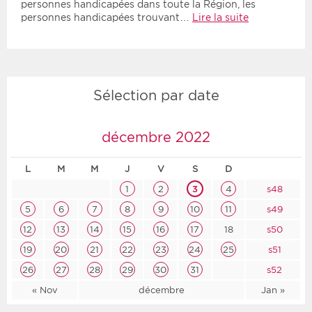
personnes handicapées dans toute la Région, les
personnes handicapées trouvant…
Lire la suite
Sélection par date
décembre 2022
L
M
M
J
V
S
D
1
2
3
4
s48
5
6
7
8
9
10
11
s49
12
13
14
15
16
17
18
s50
19
20
21
22
23
24
25
s51
26
27
28
29
30
31
s52
« Nov
décembre
Jan »