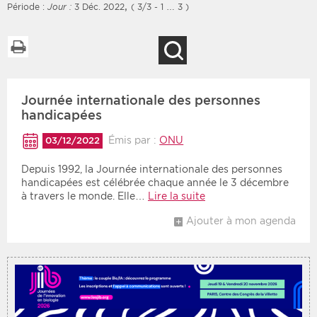
,
Période :
Jour :
3 Déc. 2022
( 3/3 - 1 … 3 )
Imprimer la liste
Recherche
Filtres
Type d'information
Journée internationale des personnes
Rendez-vous des 7
Rendez-vous
prochains jours
handicapées
Communiqués
Communiqués des 10
Émis par :
ONU
03/12/2022
Les deux
derniers jours
Depuis 1992, la Journée internationale des personnes
Recherche par mots clés
handicapées est célébrée chaque année le 3 décembre
à travers le monde. Elle…
Lire la suite
Ajouter à mon agenda
Secteur
Zone géographique
Choisir une zone
Protection sociale
Sanitaire
Médico-social