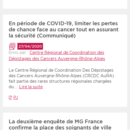
Période
Tri
En période de COVID-19, limiter les pertes
Choisir une date de début
Choisir une date de fin
Chronologique
de chance face au cancer tout en assurant
la sécurité (Communiqué)
Inversé
27/04/2020
Émis par :
Centre Régional de Coordination des
Dépistages des Cancers Auvergne-Rhône-Alpes
Le Centre Régional de Coordination Des Dépistages
des Cancers Auvergne-Rhône-Alpes (CRCDC AuRA)
fait partie des rares structures régionales chargées
du…
Lire la suite
PJ
La deuxième enquête de MG France
confirme la place des soignants de ville