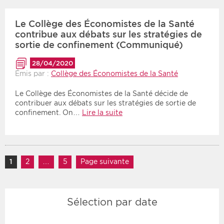
Le Collège des Économistes de la Santé
contribue aux débats sur les stratégies de
sortie de confinement (Communiqué)
28/04/2020
Émis par :
Collège des Économistes de la Santé
Le Collège des Économistes de la Santé décide de
contribuer aux débats sur les stratégies de sortie de
confinement. On…
Lire la suite
Navigation des articles
1
Page
2
Page
…
5
Page
Page suivante
Sélection par date