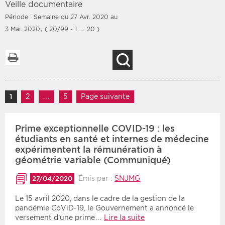
Veille documentaire
Période : Semaine du 27 Avr. 2020 au
,
3 Mai. 2020
( 20/99 - 1 … 20 )
Filtres
Type d'information
Imprimer la liste
Recherche
Rendez-vous des 7
Rendez-vous
prochains jours
Communiqués
Navigation des articles
Communiqués des 10
1
Page
2
Page
…
5
Page
Page suivante
Les deux
derniers jours
Recherche par mots clés
Prime exceptionnelle COVID-19 : les
étudiants en santé et internes de médecine
expérimentent la rémunération à
géométrie variable (Communiqué)
Secteur
Zone géographique
Émis par :
SNJMG
27/04/2020
Choisir une zone
Protection sociale
Le 15 avril 2020, dans le cadre de la gestion de la
Sanitaire
pandémie CoViD-19, le Gouvernement a annoncé le
versement d’une prime…
Lire la suite
Médico-social