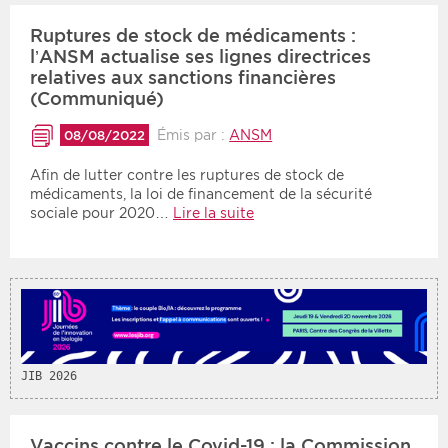
Ruptures de stock de médicaments :
Période
Tri
l’ANSM actualise ses lignes directrices
relatives aux sanctions financières
Choisir une date de début
Choisir une date de fin
Chronologique
(Communiqué)
Inversé
Émis par :
ANSM
08/08/2022
Afin de lutter contre les ruptures de stock de
médicaments, la loi de financement de la sécurité
sociale pour 2020…
Lire la suite
JIB 2026
Vaccins contre le Covid-19 : la Commission