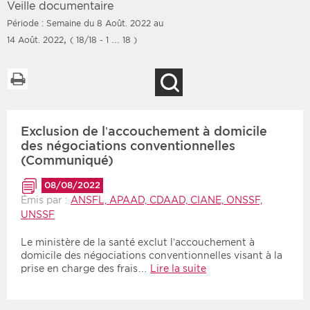
Veille documentaire
Période : Semaine du 8 Août. 2022 au
,
14 Août. 2022
( 18/18 - 1 … 18 )
Filtres
Type d'information
Imprimer la liste
Recherche
Rendez-vous des 7
Rendez-vous
prochains jours
Communiqués
Exclusion de l’accouchement à domicile
Communiqués des 10
Les deux
des négociations conventionnelles
derniers jours
(Communiqué)
Recherche par mots clés
08/08/2022
Émis par :
ANSFL, APAAD, CDAAD, CIANE, ONSSF,
UNSSF
Secteur
Zone géographique
Le ministère de la santé exclut l’accouchement à
Choisir une zone
Protection sociale
domicile des négociations conventionnelles visant à la
prise en charge des frais…
Lire la suite
Sanitaire
Médico-social