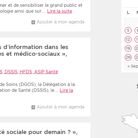
er et de sensibiliser le grand public et
Les deux
Médi
hologie ainsi que sur…
Lire la suite
L
Ajouter à mon agenda
Période
Tri
5
12
Choisir une date de début
Choisir une date de fin
Chro
 d’information dans les
19
es et médico-sociaux »,
Inve
26
« Se
, DSSIS, HFDS, ASIP Santé
 de Soins (DGOS), la Délégation à la
ation de Santé (DSSIS), le…
Lire la
Ajouter à mon agenda
té sociale pour demain ? »,