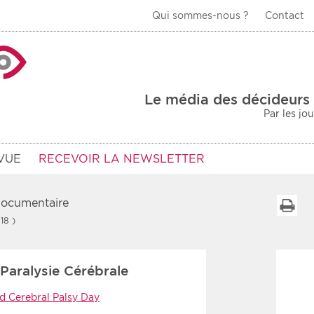
Qui sommes-nous ?
Contact
La Veille Acteurs de
Le média des décideurs 
Par les jo
VUE
RECEVOIR LA NEWSLETTER
 documentaire
I
 18 )
Type d'information
Secteur
Paralysie Cérébrale
Prot
rs
Rendez-vous
d Cerebral Palsy Day
urs
Communiqués
Sani