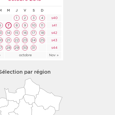
co-social
M
M
J
V
S
D
1
2
3
4
s40
6
7
8
9
10
11
s41
13
14
15
16
17
18
s42
nologique
20
21
22
23
24
25
s43
rsé
27
28
29
30
31
s44
p
octobre
Nov »
Sélection par région