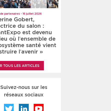
de partenaires - 16 juillet 2026
erine Gobert,
ctrice du salon :
antExpo est devenu
lieu où l’ensemble de
cosystème santé vient
truire l’avenir »
R TOUS LES ARTICLES
Suivez-nous sur les
réseaux sociaux
Twitter
LinkedIn
YouTube