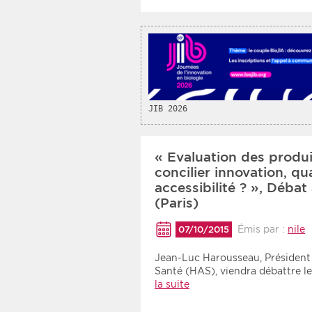
JIB 2026
« Evaluation des produ
concilier innovation, qu
accessibilité ? », Déba
(Paris)
Émis par :
nile
07/10/2015
Jean-Luc Harousseau, Président 
Santé (HAS), viendra débattre l
la suite