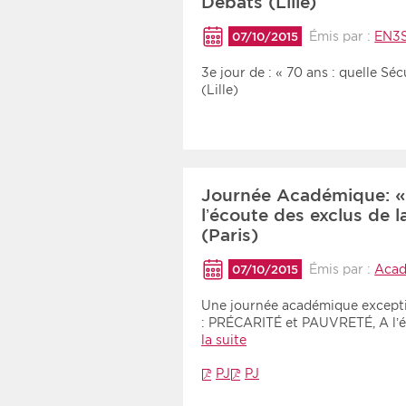
Débats (Lille)
Émis par :
EN3
07/10/2015
3e jour de : « 70 ans : quelle Sé
(Lille)
Journée Académique: « 
l’écoute des exclus de l
(Paris)
Émis par :
Acad
07/10/2015
Une journée académique exceptio
: PRÉCARITÉ et PAUVRETÉ, A l’
la suite
PJ
PJ