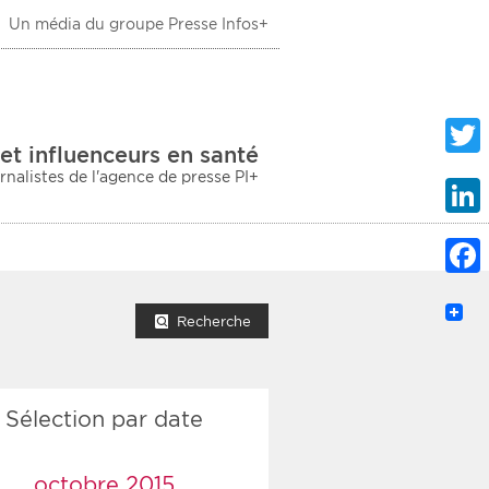
Un média du groupe Presse Infos+
 Santé
et influenceurs en santé
urnalistes de l'agence de presse PI+
Twitte
Linke
Faceb
mprimer la liste
Recherche
Sélection par date
ection sociale
taire
octobre 2015