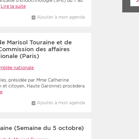
J
ançaise d’Endocrinologie (SFE) du 7 au
…
Lire la suite
Ajouter à mon agenda
e Marisol Touraine et de
 Commission des affaires
ionale (Paris)
mblée nationale
ales, présidée par Mme Catherine
in et citoyen, Haute Garonne) procèdera
te
Ajouter à mon agenda
aine (Semaine du 5 octobre)