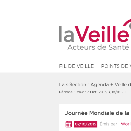
FIL DE VEILLE
POINTS DE 
La sélection : Agenda + Veille
,
Période :
Jour :
7 Oct. 2015
( 18/18 - 1 …
Filtres
Journée Mondiale de la 
Rendez-vous des 7 prochains jou
Émis par :
Worl
07/10/2015
Communiqués des 10 derniers jo