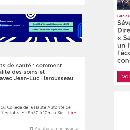
Paroles 
Sév
Dire
« S
un 
l’é
cons
its de santé : comment
alité des soins et
VOI
t avec Jean-Luc Harousseau
du Collège de la Haute Autorité de
e 7 octobre de 8h30 à 10h au Sir…
Lire
Ajouter à mon agenda