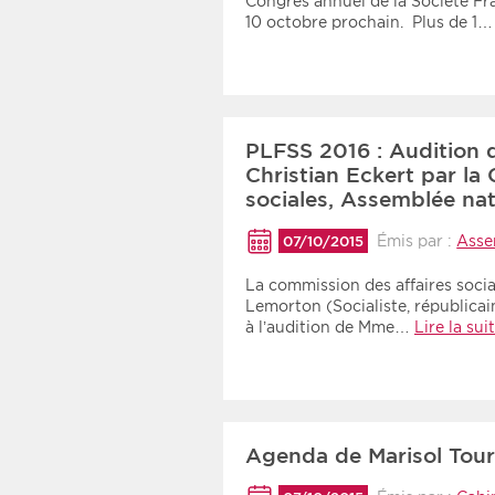
Congrès annuel de la Société Fr
10 octobre prochain. Plus de 1
PLFSS 2016 : Audition d
Christian Eckert par la
sociales, Assemblée nat
Émis par :
Asse
07/10/2015
La commission des affaires soci
Lemorton (Socialiste, républica
à l’audition de Mme…
Lire la sui
Agenda de Marisol Tour