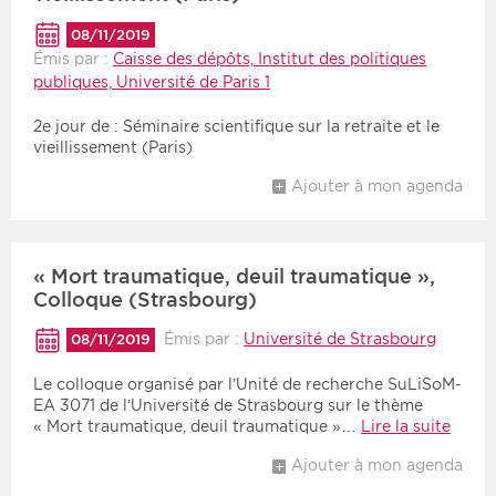
08/11/2019
Période
Tri
Émis par :
Caisse des dépôts, Institut des politiques
publiques, Université de Paris 1
Choisir une date de début
Choisir une date de fin
Chronologique
2e jour de : Séminaire scientifique sur la retraite et le
Inversé
vieillissement (Paris)
Ajouter à mon agenda
« Mort traumatique, deuil traumatique »,
Colloque (Strasbourg)
Émis par :
Université de Strasbourg
08/11/2019
Le colloque organisé par l’Unité de recherche SuLiSoM-
EA 3071 de l’Université de Strasbourg sur le thème
« Mort traumatique, deuil traumatique »…
Lire la suite
Ajouter à mon agenda