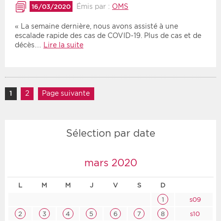
Émis par :
OMS
16/03/2020
« La semaine dernière, nous avons assisté à une
escalade rapide des cas de COVID-19. Plus de cas et de
décès…
Lire la suite
Navigation des articles
1
Page
2
Page
Page suivante
Sélection par date
mars 2020
L
M
M
J
V
S
D
1
s09
2
3
4
5
6
7
8
s10