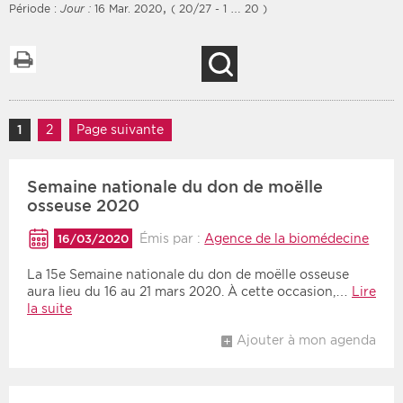
,
Période :
Jour :
16 Mar. 2020
( 20/27 - 1 … 20 )
Imprimer la liste
Recherche
Filtres
Type d'information
Rendez-vous des 7
Navigation des articles
Rendez-vous
1
Page
2
Page
Page suivante
prochains jours
Communiqués
Communiqués des 10
Semaine nationale du don de moëlle
Les deux
derniers jours
osseuse 2020
Recherche par mots clés
Émis par :
Agence de la biomédecine
16/03/2020
La 15e Semaine nationale du don de moëlle osseuse
Secteur
Zone géographique
aura lieu du 16 au 21 mars 2020. À cette occasion,…
Lire
la suite
Choisir une zone
Protection sociale
Ajouter à mon agenda
Sanitaire
Médico-social