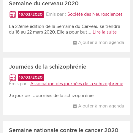
Semaine du cerveau 2020
Émis par :
Société des Neurosciences
16/03/2020
Période
Tri
La 22ème édition de la Semaine du Cerveau se tiendra
Choisir une date de début
Choisir une date de fin
Chronologique
du 16 au 22 mars 2020. Elle a pour but…
Lire la suite
Inversé
Ajouter à mon agenda
Journées de la schizophrénie
16/03/2020
Émis par :
Association des journées de la schizophrénie
3e jour de : Journées de la schizophrénie
Ajouter à mon agenda
Semaine nationale contre le cancer 2020