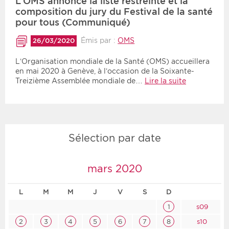
L’OMS annonce la liste restreinte et la
composition du jury du Festival de la santé
pour tous (Communiqué)
Émis par :
OMS
26/03/2020
L’Organisation mondiale de la Santé (OMS) accueillera
en mai 2020 à Genève, à l’occasion de la Soixante-
Treizième Assemblée mondiale de…
Lire la suite
Sélection par date
mars 2020
L
M
M
J
V
S
D
1
s09
2
3
4
5
6
7
8
s10