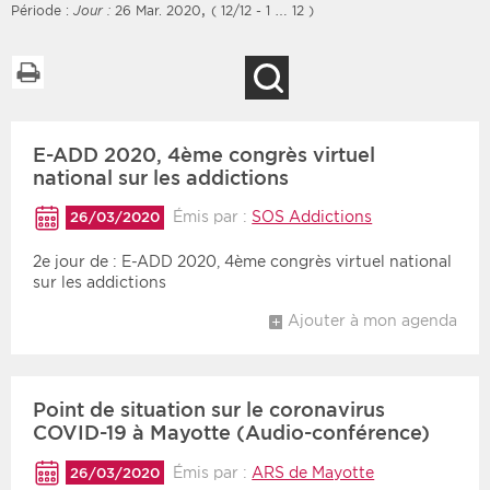
,
Période :
Jour :
26 Mar. 2020
( 12/12 - 1 … 12 )
Imprimer la liste
Recherche
Filtres
Type d'information
E-ADD 2020, 4ème congrès virtuel
Rendez-vous des 7
Rendez-vous
prochains jours
national sur les addictions
Communiqués
Communiqués des 10
Émis par :
SOS Addictions
26/03/2020
Les deux
derniers jours
2e jour de : E-ADD 2020, 4ème congrès virtuel national
Recherche par mots clés
sur les addictions
Ajouter à mon agenda
Secteur
Zone géographique
Choisir une zone
Protection sociale
Point de situation sur le coronavirus
COVID-19 à Mayotte (Audio-conférence)
Sanitaire
Émis par :
ARS de Mayotte
26/03/2020
Médico-social