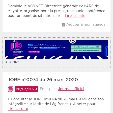
Dominique VOYNET, Directrice générale de l’ARS de
Mayotte, organise, pour la presse, une audio conférence
Période
Tri
pour un point de situation sur…
Lire la suite
Choisir une date de début
Choisir une date de fin
Chronologique
Ajouter à mon agenda
Inversé
JIB 2026
JORF n°0074 du 26 mars 2020
Émis par :
Journal officiel
26/03/2020
> Consulter le JORF n°0074 du 26 mars 2020 dans son
intégralité sur le site de Légifrance > A noter pour…
Lire la suite