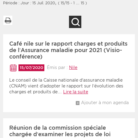
,
Période :
Jour :
15 Juil. 2020
( 15/15 - 1 … 15 )
Imprimer la liste
Recherche
Filtres
Type d'information
Café nile sur le rapport charges et produits
Rendez-vous des 7
Rendez-vous
prochains jours
de l’Assurance maladie pour 2021 (Visio-
Communiqués
conférence)
Communiqués des 10
Les deux
derniers jours
Émis par :
Nile
15/07/2020
Recherche par mots clés
Le conseil de la Caisse nationale d’assurance maladie
(CNAM) vient d’adopter le rapport sur l’évolution des
charges et produits de…
Lire la suite
Secteur
Zone géographique
Ajouter à mon agenda
Choisir une zone
Protection sociale
Sanitaire
Réunion de la commission spéciale
chargée d’examiner les projets de loi
Médico-social