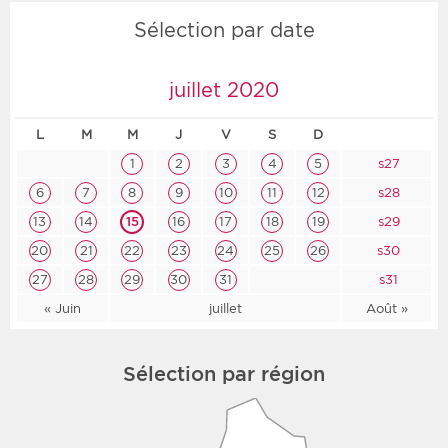
Sélection par date
juillet 2020
L
M
M
J
V
S
D
1
2
3
4
5
s27
6
7
8
9
10
11
12
s28
13
14
15
16
17
18
19
s29
20
21
22
23
24
25
26
s30
27
28
29
30
31
s31
« Juin
juillet
Août »
Sélection par région