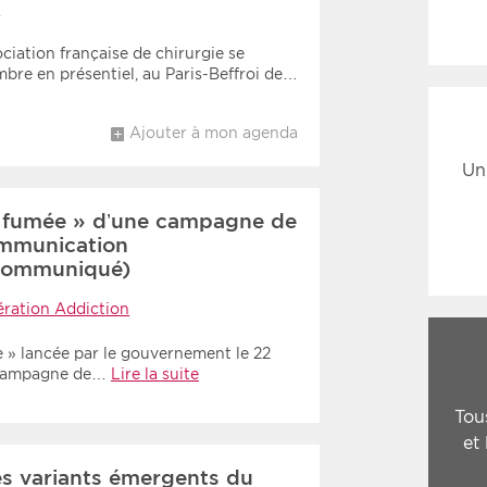
C
ciation française de chirurgie se
bre en présentiel, au Paris-Beffroi de…
Ajouter à mon agenda
Un
la fumée » d’une campagne de
ommunication
(Communiqué)
ération Addiction
 » lancée par le gouvernement le 22
 campagne de…
Lire la suite
Tou
et
es variants émergents du