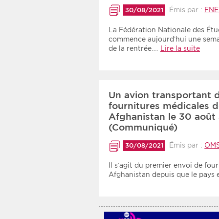
Recherche par mots clés
Émis par :
FNE
30/08/2021
La Fédération Nationale des Étu
commence aujourd’hui une sema
Zone géographique
de la rentrée…
Lire la suite
Choisir une zone
Un avion transportant 
fournitures médicales d
Afghanistan le 30 août 
(Communiqué)
Émis par :
OM
30/08/2021
Il s’agit du premier envoi de fo
Afghanistan depuis que le pays 