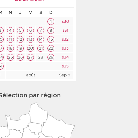
co-social
M
M
J
V
S
D
1
s30
3
4
5
6
7
8
s31
10
11
12
13
14
15
s32
nologique
17
18
19
20
21
22
s33
rsé
24
25
26
27
28
29
s34
31
s35
l
août
Sep »
Sélection par région