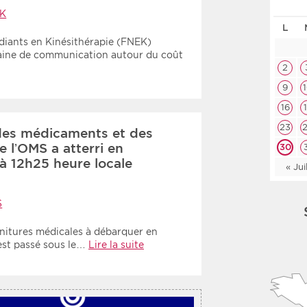
Les deux
Médi
K
L
diants en Kinésithérapie (FNEK)
ine de communication autour du coût
Période
Tri
2
9
Choisir une date de début
Choisir une date de fin
Chro
16
Inve
23
des médicaments et des
e l’OMS a atterri en
30
à 12h25 heure locale
« Jui
S
urnitures médicales à débarquer en
est passé sous le…
Lire la suite