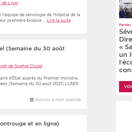
 de Lyon
 l’équipe de sénologie de l’hôpital de la
leur première biopsie…
Lire la suite
Paroles 
Sév
Dire
« S
el (Semaine du 30 août
un 
l’é
net de Sophie Cluzel
cons
ire d’État auprès du Premier ministre,
pées (Semaine du 30 août 2021) LUNDI
VOI
Ajouter à mon agenda
ntrouge et en ligne)