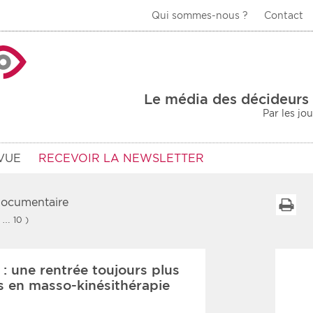
Qui sommes-nous ?
Contact
La Veille Acteurs de
Le média des décideurs 
Par les jo
VUE
RECEVOIR LA NEWSLETTER
 documentaire
I
1 … 10 )
Type d'information
Secteur
 : une rentrée toujours plus
Prot
rs
Rendez-vous
s en masso-kinésithérapie
urs
Communiqués
Sani