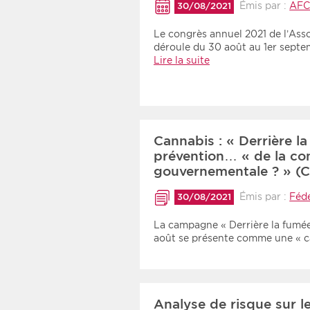
Émis par :
AF
30/08/2021
Le congrès annuel 2021 de l’Asso
déroule du 30 août au 1er septem
Lire la suite
Cannabis : « Derrière 
prévention… « de la c
gouvernementale ? » 
Émis par :
Féd
30/08/2021
La campagne « Derrière la fumée
août se présente comme une «
Analyse de risque sur l