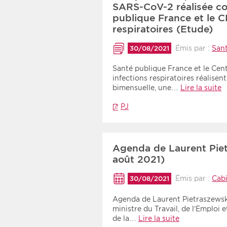
SARS-CoV-2 réalisée co
publique France et le C
respiratoires (Etude)
Émis par :
San
30/08/2021
Santé publique France et le Cen
infections respiratoires réalise
bimensuelle, une…
Lire la suite
PJ
Agenda de Laurent Pie
août 2021)
Émis par :
Cabi
30/08/2021
Agenda de Laurent Pietraszewski,
ministre du Travail, de l’Emploi e
de la…
Lire la suite