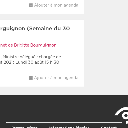
Ajouter à mon agenda
urguignon (Semaine du 30
net de Brigitte Bourguignon
, Ministre déléguée chargée de
t 2021) Lundi 30 août 15 h 30
Ajouter à mon agenda
Presse Infos+
Informations légales
Contact