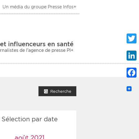
Un média du groupe Presse Infos+
 Santé
et influenceurs en santé
urnalistes de l'agence de presse PI+
Twitte
Linke
Faceb
mprimer la liste
Recherche
Sélection par date
ection sociale
taire
août 2021