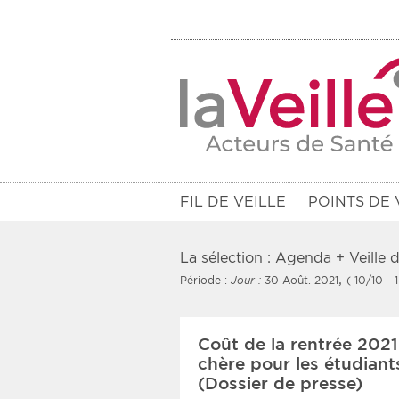
FIL DE VEILLE
POINTS DE 
La sélection : Agenda + Veille
,
Période :
Jour :
30 Août. 2021
( 10/10 - 
Filtres
Coût de la rentrée 2021
Rendez-vous des 7 prochains jou
chère pour les étudiant
(Dossier de presse)
Communiqués des 10 derniers jo