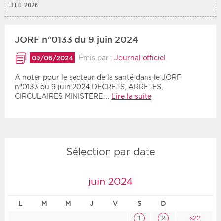
JIB 2026
Période
Tri
JORF n°0133 du 9 juin 2024
Choisir une date de début
Choisir une date de fin
Chronologique
Émis par :
Journal officiel
09/06/2024
Inversé
A noter pour le secteur de la santé dans le JORF
n°0133 du 9 juin 2024 DECRETS, ARRETES,
CIRCULAIRES MINISTERE…
Lire la suite
Sélection par date
juin 2024
L
M
M
J
V
S
D
1
2
s22