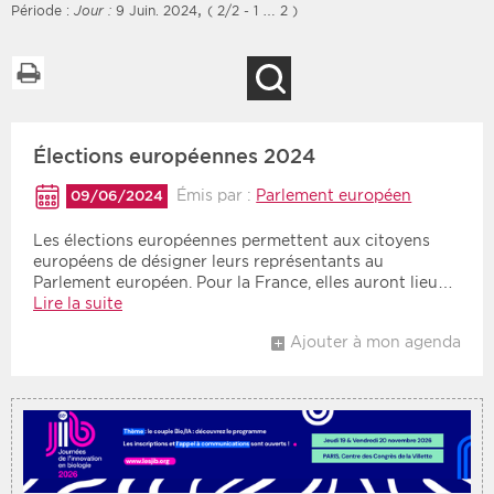
,
Période :
Jour :
9 Juin. 2024
( 2/2 - 1 … 2 )
Imprimer la liste
Recherche
Filtres
Type d'information
Élections européennes 2024
Rendez-vous des 7
Rendez-vous
prochains jours
Communiqués
Émis par :
Parlement européen
09/06/2024
Communiqués des 10
Les deux
derniers jours
Les élections européennes permettent aux citoyens
européens de désigner leurs représentants au
Recherche par mots clés
Parlement européen. Pour la France, elles auront lieu…
Lire la suite
Ajouter à mon agenda
Secteur
Zone géographique
Choisir une zone
Protection sociale
Sanitaire
Médico-social