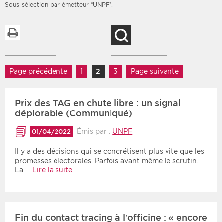
Sous-sélection par émetteur “UNPF”.
Imprimer la liste
Recherche
Filtres
Type d'information
Rendez-vous des 7
Navigation des articles
Rendez-vous
Page précédente
1
Page
2
Page
3
Page
Page suivante
prochains jours
Communiqués
Communiqués des 10
Prix des TAG en chute libre : un signal
Les deux
derniers jours
déplorable (Communiqué)
Recherche par mots clés
Émis par :
UNPF
01/04/2022
Il y a des décisions qui se concrétisent plus vite que les
Secteur
Zone géographique
promesses électorales. Parfois avant même le scrutin.
La…
Lire la suite
Choisir une zone
Protection sociale
Sanitaire
Fin du contact tracing à l’officine : « encore
Médico-social