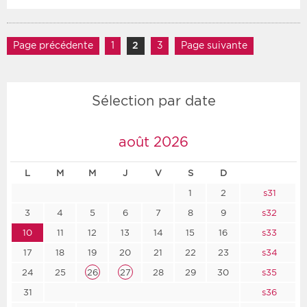
Navigation des articles
Page précédente
1
Page
2
Page
3
Page
Page suivante
Sélection par date
août 2026
L
M
M
J
V
S
D
1
2
s31
3
4
5
6
7
8
9
s32
10
11
12
13
14
15
16
s33
17
18
19
20
21
22
23
s34
24
25
26
27
28
29
30
s35
31
s36