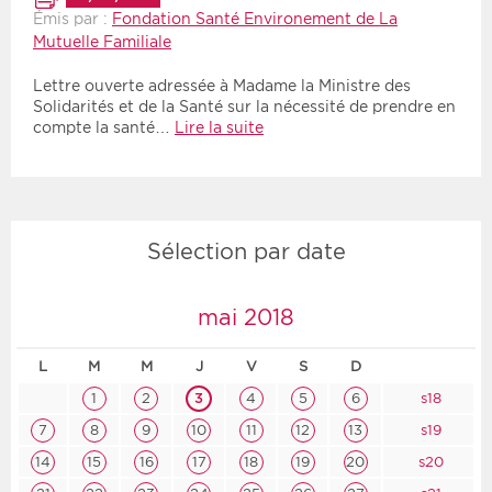
Émis par :
Fondation Santé Environement de La
Mutuelle Familiale
Lettre ouverte adressée à Madame la Ministre des
Solidarités et de la Santé sur la nécessité de prendre en
compte la santé…
Lire la suite
Sélection par date
mai 2018
L
M
M
J
V
S
D
1
2
3
4
5
6
s18
7
8
9
10
11
12
13
s19
14
15
16
17
18
19
20
s20