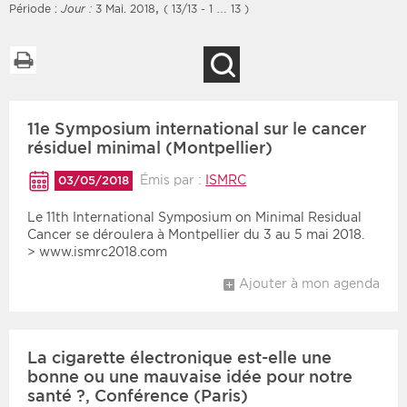
,
Période :
Jour :
3 Mai. 2018
( 13/13 - 1 … 13 )
Imprimer la liste
Recherche
Filtres
Type d'information
11e Symposium international sur le cancer
Rendez-vous des 7
Rendez-vous
prochains jours
résiduel minimal (Montpellier)
Communiqués
Communiqués des 10
Émis par :
ISMRC
03/05/2018
Les deux
derniers jours
Le 11th International Symposium on Minimal Residual
Recherche par mots clés
Cancer se déroulera à Montpellier du 3 au 5 mai 2018.
> www.ismrc2018.com
Ajouter à mon agenda
Secteur
Zone géographique
Choisir une zone
Protection sociale
La cigarette électronique est-elle une
Sanitaire
bonne ou une mauvaise idée pour notre
santé ?, Conférence (Paris)
Médico-social