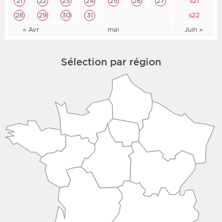
21
22
23
24
25
26
27
s21
28
29
30
31
s22
« Avr
mai
Juin »
Sélection par région