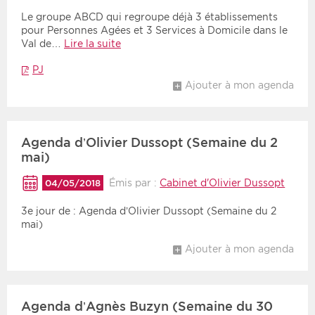
Le groupe ABCD qui regroupe déjà 3 établissements
pour Personnes Agées et 3 Services à Domicile dans le
Période
Tri
Val de…
Lire la suite
Choisir une date de début
Choisir une date de fin
Chronologique
PJ
Ajouter à mon agenda
Inversé
Agenda d’Olivier Dussopt (Semaine du 2
mai)
Émis par :
Cabinet d'Olivier Dussopt
04/05/2018
3e jour de : Agenda d’Olivier Dussopt (Semaine du 2
mai)
Ajouter à mon agenda
Agenda d’Agnès Buzyn (Semaine du 30