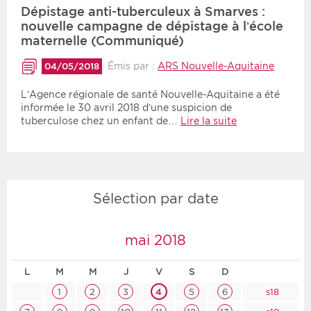
Dépistage anti-tuberculeux à Smarves :
nouvelle campagne de dépistage à l’école
maternelle (Communiqué)
Émis par :
ARS Nouvelle-Aquitaine
04/05/2018
L’Agence régionale de santé Nouvelle-Aquitaine a été
informée le 30 avril 2018 d’une suspicion de
tuberculose chez un enfant de…
Lire la suite
Sélection par date
mai 2018
L
M
M
J
V
S
D
1
2
3
4
5
6
s18