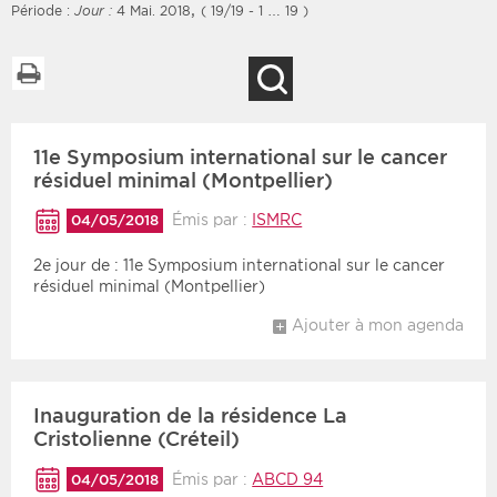
,
Période :
Jour :
4 Mai. 2018
( 19/19 - 1 … 19 )
Imprimer la liste
Recherche
Filtres
Type d'information
11e Symposium international sur le cancer
Rendez-vous des 7
Rendez-vous
prochains jours
résiduel minimal (Montpellier)
Communiqués
Communiqués des 10
Émis par :
ISMRC
04/05/2018
Les deux
derniers jours
2e jour de : 11e Symposium international sur le cancer
Recherche par mots clés
résiduel minimal (Montpellier)
Ajouter à mon agenda
Secteur
Zone géographique
Choisir une zone
Protection sociale
Inauguration de la résidence La
Cristolienne (Créteil)
Sanitaire
Émis par :
ABCD 94
04/05/2018
Médico-social