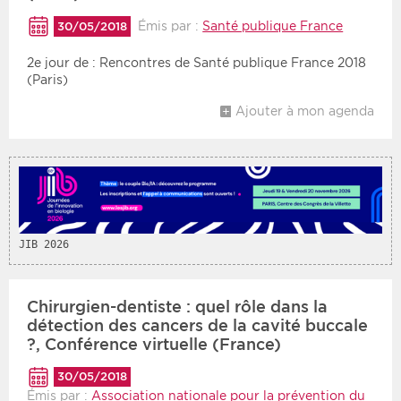
Émis par :
Santé publique France
30/05/2018
Période
Tri
2e jour de : Rencontres de Santé publique France 2018
(Paris)
Choisir une date de début
Choisir une date de fin
Chronologique
Ajouter à mon agenda
Inversé
JIB 2026
Chirurgien-dentiste : quel rôle dans la
détection des cancers de la cavité buccale
?, Conférence virtuelle (France)
30/05/2018
Émis par :
Association nationale pour la prévention du