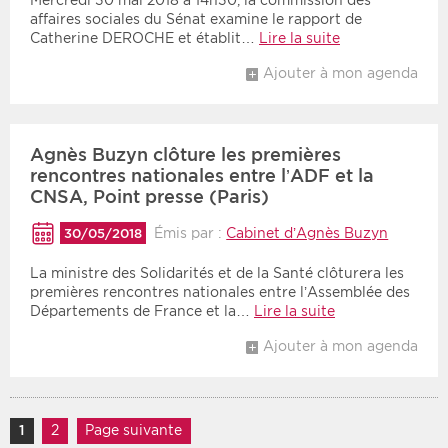
affaires sociales du Sénat examine le rapport de
Catherine DEROCHE et établit…
Lire la suite
Ajouter à mon agenda
Agnès Buzyn clôture les premières
rencontres nationales entre l’ADF et la
CNSA, Point presse (Paris)
Émis par :
Cabinet d’Agnès Buzyn
30/05/2018
La ministre des Solidarités et de la Santé clôturera les
premières rencontres nationales entre l’Assemblée des
Départements de France et la…
Lire la suite
Ajouter à mon agenda
Navigation des articles
1
Page
2
Page
Page suivante