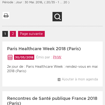
,
Période :
Jour :
30 Mai. 2018
( 20/35 - 1 … 20 )
Imprimer la liste
Recherche
Filtres
Type d'information
Rendez-vous des 7
Navigation des articles
Rendez-vous
1
Page
2
Page
Page suivante
prochains jours
Communiqués
Communiqués des 10
Paris Healthcare Week 2018 (Paris)
Les deux
derniers jours
Recherche par mots clés
Émis par :
PHW
30/05/2018
2e jour de : Paris Healthcare Week : rendez-vous en mai
2018 (Paris)
Secteur
Zone géographique
Ajouter à mon agenda
Choisir une zone
Protection sociale
Sanitaire
Rencontres de Santé publique France 2018
Médico-social
(Paris)