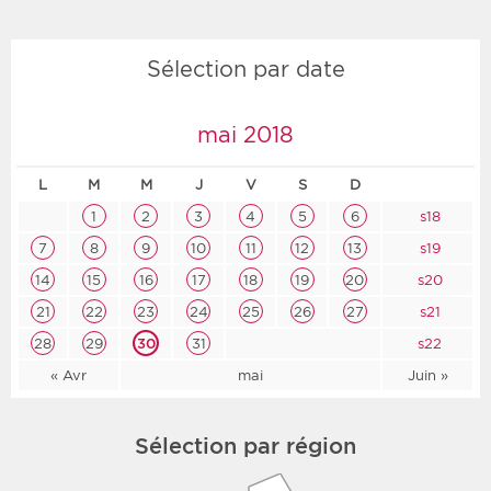
Sélection par date
mai 2018
L
M
M
J
V
S
D
1
2
3
4
5
6
s18
7
8
9
10
11
12
13
s19
14
15
16
17
18
19
20
s20
21
22
23
24
25
26
27
s21
28
29
30
31
s22
« Avr
mai
Juin »
Sélection par région