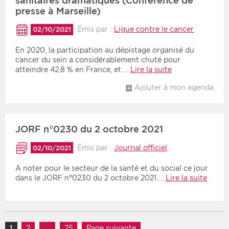
sanitaires dramatiques (Conférence de
presse à Marseille)
Émis par :
Ligue contre le cancer
02/10/2021
En 2020, la participation au dépistage organisé du
cancer du sein a considérablement chuté pour
atteindre 42,8 % en France, et…
Lire la suite
Ajouter à mon agenda
JORF n°0230 du 2 octobre 2021
Émis par :
Journal officiel
02/10/2021
A noter pour le secteur de la santé et du social ce jour
dans le JORF n°0230 du 2 octobre 2021…
Lire la suite
Navigation des articles
1
Page
2
Page
…
25
Page
Page suivante