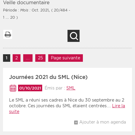
Veille documentaire
,
Période :
Mois :
Oct. 2021
( 20/484 -
1 … 20 )
Filtres
Type d'information
Imprimer la liste
Recherche
Rendez-vous des 7
Rendez-vous
prochains jours
Communiqués
Navigation des articles
Communiqués des 10
1
Page
2
Page
…
25
Page
Page suivante
Les deux
derniers jours
Recherche par mots clés
Journées 2021 du SML (Nice)
Émis par :
SML
01/10/2021
Secteur
Zone géographique
Le SML a réuni ses cadres à Nice du 30 septembre au 2
octobre. Ces journées du SML étaient centrées…
Lire la
Choisir une zone
Protection sociale
suite
Sanitaire
Ajouter à mon agenda
Médico-social