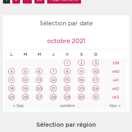
Sélection par date
octobre 2021
L
M
M
J
V
S
D
1
2
3
s39
4
5
6
7
8
9
10
s40
11
12
13
14
15
16
17
s41
18
19
20
21
22
23
24
s42
25
26
27
28
29
30
31
s43
« Sep
octobre
Nov »
Sélection par région