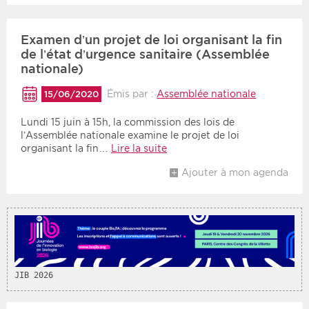
Période
Tri
Examen d’un projet de loi organisant la fin
de l’état d’urgence sanitaire (Assemblée
Choisir une date de début
Choisir une date de fin
Chronologique
nationale)
Inversé
Émis par :
Assemblée nationale
15/06/2020
Lundi 15 juin à 15h, la commission des lois de
l’Assemblée nationale examine le projet de loi
organisant la fin…
Lire la suite
Ajouter à mon agenda
JIB 2026