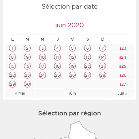
Sélection par date
juin 2020
L
M
M
J
V
S
D
1
2
3
4
5
6
7
s23
8
9
10
11
12
13
14
s24
15
16
17
18
19
20
21
s25
22
23
24
25
26
27
28
s26
29
30
s27
« Mai
juin
Juil »
Sélection par région