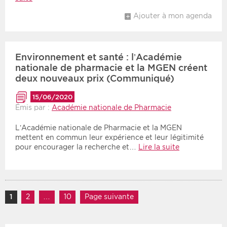
Ajouter à mon agenda
Environnement et santé : l’Académie
nationale de pharmacie et la MGEN créent
deux nouveaux prix (Communiqué)
15/06/2020
Émis par :
Académie nationale de Pharmacie
L’Académie nationale de Pharmacie et la MGEN
mettent en commun leur expérience et leur légitimité
pour encourager la recherche et…
Lire la suite
Navigation des articles
1
Page
2
Page
…
10
Page
Page suivante