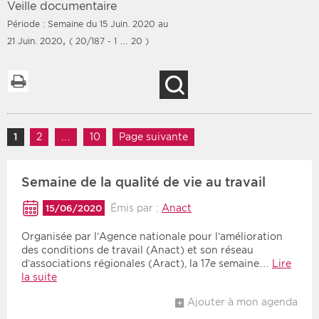
Veille documentaire
Période : Semaine du 15 Juin. 2020 au
,
21 Juin. 2020
( 20/187 - 1 … 20 )
Filtres
Type d'information
Imprimer la liste
Recherche
Rendez-vous des 7
Rendez-vous
prochains jours
Communiqués
Navigation des articles
Communiqués des 10
1
Page
2
Page
…
10
Page
Page suivante
Les deux
derniers jours
Recherche par mots clés
Semaine de la qualité de vie au travail
Émis par :
Anact
15/06/2020
Secteur
Zone géographique
Organisée par l’Agence nationale pour l’amélioration
des conditions de travail (Anact) et son réseau
Choisir une zone
Protection sociale
d’associations régionales (Aract), la 17e semaine…
Lire
la suite
Sanitaire
Ajouter à mon agenda
Médico-social